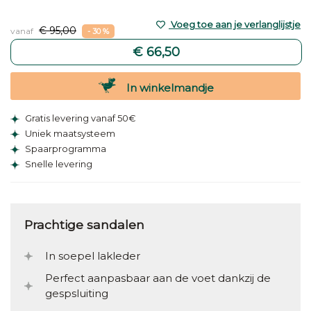
Voeg toe aan je verlanglijstje
€ 95,00
vanaf
- 30 %
€ 66,50
In winkelmandje
Gratis levering vanaf 50€
Uniek maatsysteem
Spaarprogramma
Snelle levering
Prachtige sandalen
In soepel lakleder
Perfect aanpasbaar aan de voet dankzij de
gespsluiting