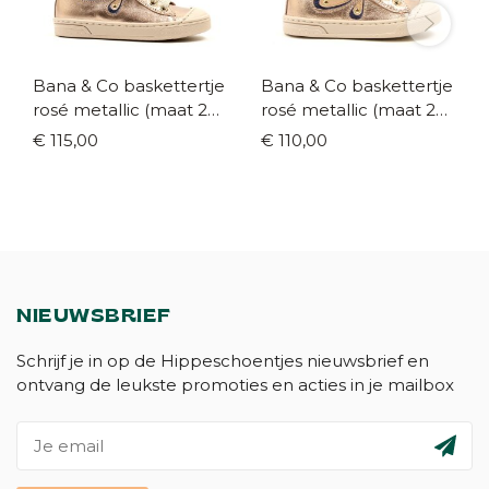
Bana & Co baskettertje
Bana & Co baskettertje
rosé metallic (maat 24-
rosé metallic (maat 24-
33)
33)
€ 115,00
€ 110,00
NIEUWSBRIEF
Schrijf je in op de Hippeschoentjes nieuwsbrief en
ontvang de leukste promoties en acties in je mailbox