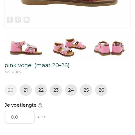
Facebook
Pinterest
Email
pink vogel (maat 20-26)
Nr.: 29165
20
21
22
23
24
25
26
Je voetlengte
cm