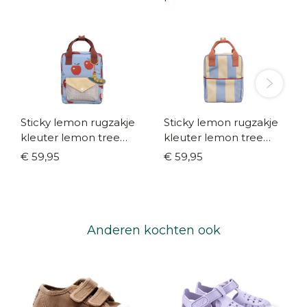
Sticky lemon rugzakje
Sticky lemon rugzakje
kleuter lemon tree
kleuter lemon tree
apple grub
stripes cloud blue
€ 59,95
€ 59,95
Anderen kochten ook