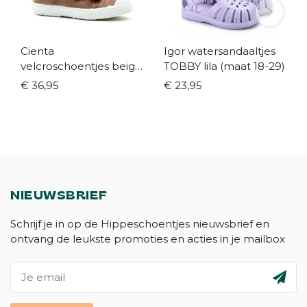
Cienta
Igor watersandaaltjes
velcroschoentjes beige
TOBBY lila (maat 18-29)
(maat 21-35)
€ 36,95
€ 23,95
NIEUWSBRIEF
Schrijf je in op de Hippeschoentjes nieuwsbrief en
ontvang de leukste promoties en acties in je mailbox