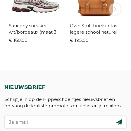
Saucony sneaker
Own Stuff boekentas
wit/bordeaux (maat 35-
lagere school naturel
42)
€ 160,00
€ 195,00
NIEUWSBRIEF
Schrijf je in op de Hippeschoentjes nieuwsbrief en
ontvang de leukste promoties en acties in je mailbox