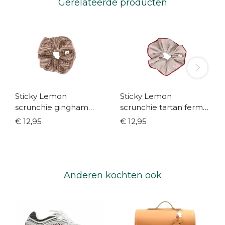
Gerelateerde producten
Sticky Lemon
Sticky Lemon
scrunchie gingham
scrunchie tartan ferm +
tree + phloem
rosehip
€ 12,95
€ 12,95
Anderen kochten ook