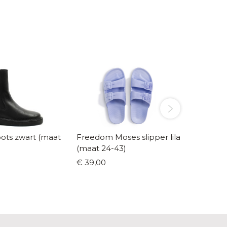
ots zwart (maat
Freedom Moses slipper lila
Freedo
(maat 24-43)
navy (m
€ 39,00
€ 50,0