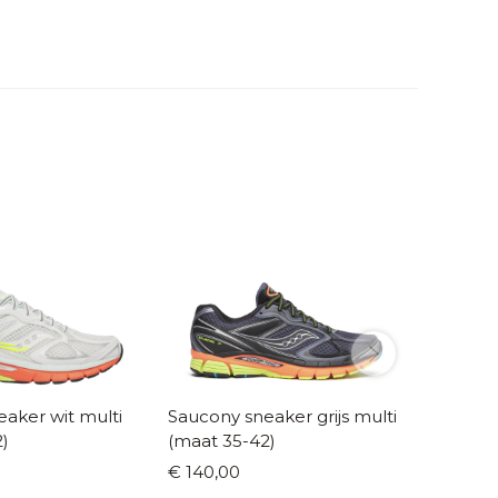
aker wit multi
Saucony sneaker grijs multi
Saucon
)
(maat 35-42)
fuchsia
€ 140,00
€ 129,9