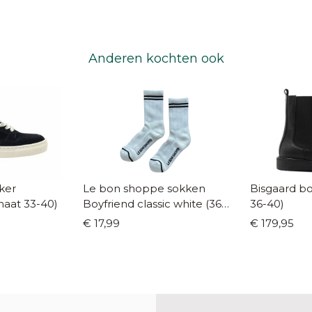
Anderen kochten ook
ker
Le bon shoppe sokken
Bisgaard bo
aat 33-40)
Boyfriend classic white (36 -
36-40)
41)
€ 17,99
€ 179,95