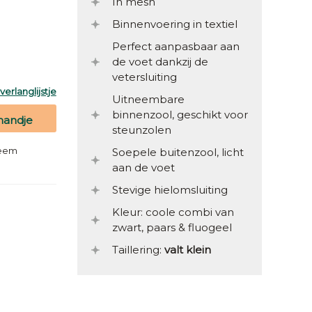
In mesh
Binnenvoering in textiel
Perfect aanpasbaar aan
de voet dankzij de
vetersluiting
erlanglijstje
Uitneembare
binnenzool, geschikt voor
mandje
steunzolen
teem
Soepele buitenzool, licht
aan de voet
Stevige hielomsluiting
Kleur: coole combi van
zwart, paars & fluogeel
Taillering:
valt klein