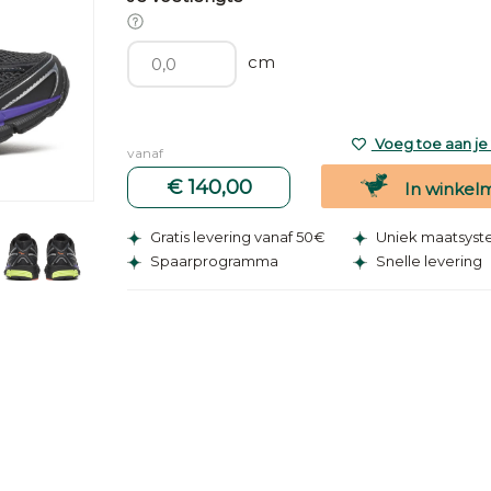
cm
Voeg toe aan je v
vanaf
€ 140,00
In winkel
Gratis levering vanaf 50€
Uniek maatsys
Spaarprogramma
Snelle levering