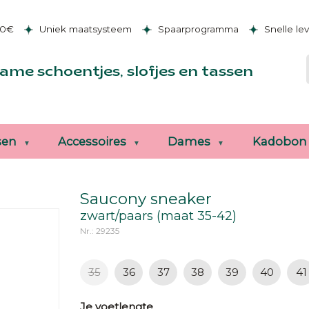
50€
Uniek maatsysteem
Spaarprogramma
Snelle le
ame schoentjes, slofjes en tassen
sen
Accessoires
Dames
Kadobon
Saucony sneaker
zwart/paars (maat 35-42)
Nr.: 29235
35
36
37
38
39
40
41
Je voetlengte