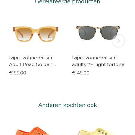
Gerelateerde producten
Izipizi zonnebril sun
Izipizi zonnebril sun
Adult Road Golden
adults #E Light tortoise
Canyon
€ 55,00
€ 45,00
Anderen kochten ook