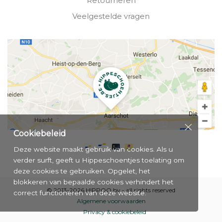
Retourneren
Veelgestelde vragen
Cookiebeleid
Deze website maakt gebruik van cookies. Als u
verder surft, geeft u Hippeschoentjes toelating om
deze cookies te gebruiken. Opgelet, het
blokkeren van bepaalde cookies verhindert het
© 2013-2026 HIPPOO bv - all rights reserved
correct functioneren van deze website.
Algemene voorwaarden
Privacy & cookiebeleid