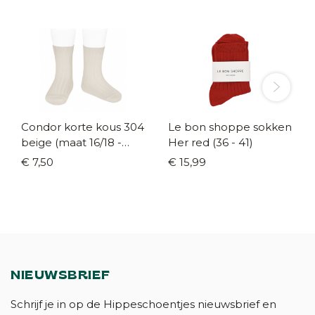
Condor korte kous 304
Le bon shoppe sokken
beige (maat 16/18 -
Her red (36 - 41)
36/39)
€ 7,50
€ 15,99
NIEUWSBRIEF
Schrijf je in op de Hippeschoentjes nieuwsbrief en