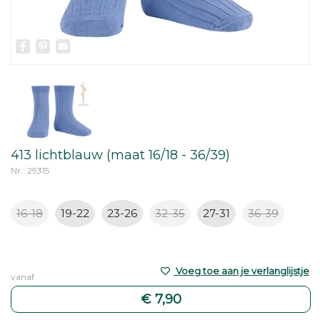
Facebook
Pinterest
Email
413 lichtblauw (maat 16/18 - 36/39)
Nr.: 29315
16-18
19-22
23-26
32-35
27-31
36-39
Voeg toe aan je verlanglijstje
vanaf
€ 7,90