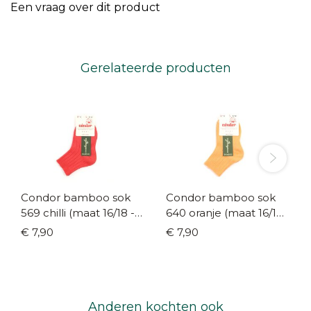
Een vraag over dit product
Gerelateerde producten
Condor bamboo sok
Condor bamboo sok
569 chilli (maat 16/18 -
640 oranje (maat 16/18 -
36/39)
36/39)
€ 7,90
€ 7,90
Anderen kochten ook