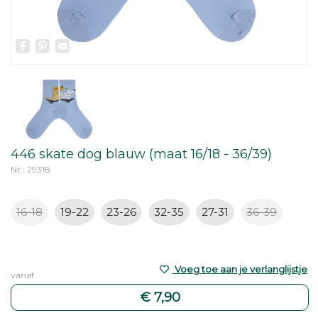
Facebook
Pinterest
Email
446 skate dog blauw (maat 16/18 - 36/39)
Nr.: 29318
16-18
19-22
23-26
32-35
27-31
36-39
Voeg toe aan je verlanglijstje
vanaf
€ 7,90