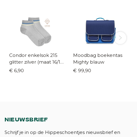
Condor enkelsok 215
Moodbag boekentas
glitter zilver (maat 16/18
Mighty blauw
- 36/39)
€ 6,90
€ 99,90
NIEUWSBRIEF
Schrijf je in op de Hippeschoentjes nieuwsbrief en