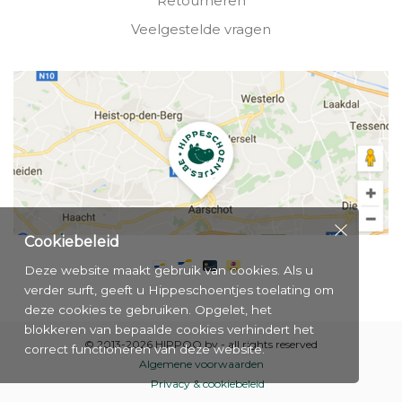
Retourneren
Veelgestelde vragen
Cookiebeleid
Deze website maakt gebruik van cookies. Als u
verder surft, geeft u Hippeschoentjes toelating om
deze cookies te gebruiken. Opgelet, het
blokkeren van bepaalde cookies verhindert het
© 2013-2026 HIPPOO bv - all rights reserved
correct functioneren van deze website.
Algemene voorwaarden
Privacy & cookiebeleid