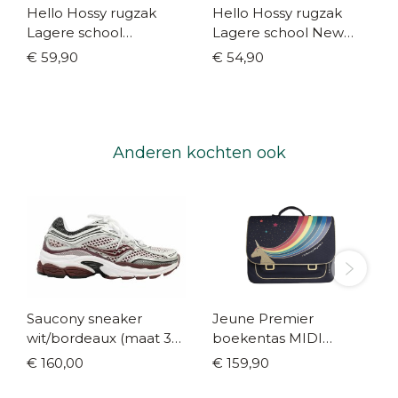
Hello Hossy rugzak
Hello Hossy rugzak
Lagere school
Lagere school New
Mountain Ride
York City
€ 59,90
€ 54,90
Anderen kochten ook
Saucony sneaker
Jeune Premier
wit/bordeaux (maat 35-
boekentas MIDI
42)
Unicorn gold
€ 160,00
€ 159,90