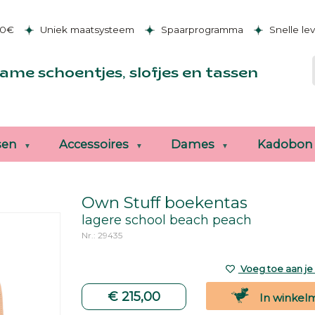
50€
Uniek maatsysteem
Spaarprogramma
Snelle le
ame schoentjes, slofjes en tassen
sen
Accessoires
Dames
Kadobon
Own Stuff boekentas
lagere school beach peach
Nr.: 29435
Voeg toe aan je v
€ 215,00
In winkel