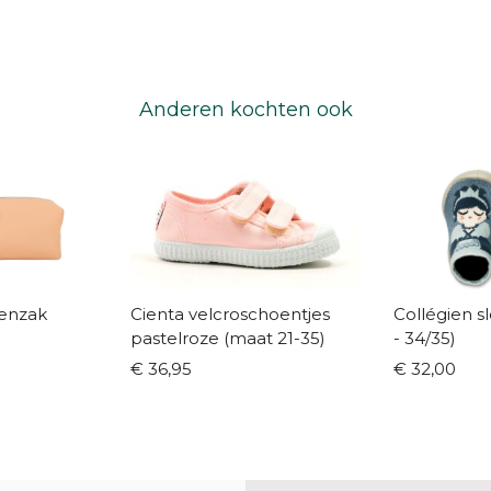
Anderen kochten ook
enzak
Cienta velcroschoentjes
Collégien slofjes El
pastelroze (maat 21-35)
- 34/35)
€ 36,95
€ 32,00