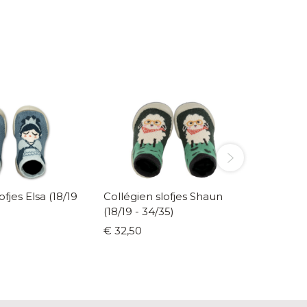
sa (18/19
Collégien slofjes Shaun
Liewood d
(18/19 - 34/35)
Berry
€ 32,50
€ 30,0