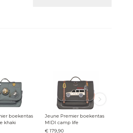
ier boekentas
Jeune Premier boekentas
Own St
ve khaki
MIDI camp life
lagere 
€ 179,90
€ 199,0