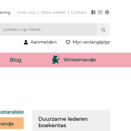
vering
Over ons
Onze winkel
Contact
Aanmelden
Mijn verlanglijstje
Winkelmandje
Blog
erlanglijstje
Duurzame lederen
mandje
boekentas