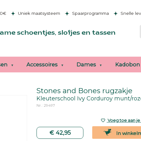
50€
Uniek maatsysteem
Spaarprogramma
Snelle le
ame schoentjes, slofjes en tassen
sen
Accessoires
Dames
Kadobon
Stones and Bones rugzakje
Kleuterschool Ivy Corduroy munt/roz
Nr.: 29497
Voeg toe aan je v
€ 42,95
In winkel