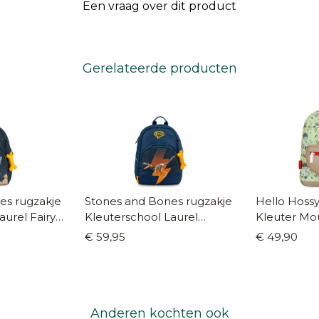
Een vraag over dit product
Gerelateerde producten
es rugzakje
Stones and Bones rugzakje
Hello Hossy
aurel Fairy
Kleuterschool Laurel
Kleuter Mo
Electrified indigo
€ 59,95
€ 49,90
Anderen kochten ook