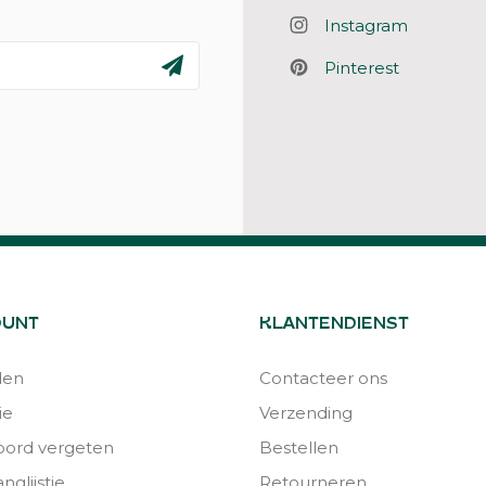
Instagram
Pinterest
OUNT
KLANTENDIENST
den
Contacteer ons
ie
Verzending
ord vergeten
Bestellen
nglijstje
Retourneren