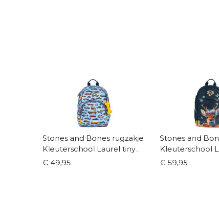
Stones and Bones rugzakje
Stones and Bon
Kleuterschool Laurel tiny
Kleuterschool L
travels
fawn navy
€ 49,95
€ 59,95