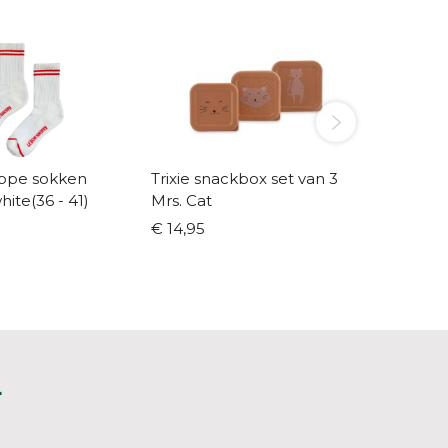
ppe sokken
Trixie snackbox set van 3
Le bon
ite(36 - 41)
Mrs. Cat
Boyfrie
€ 14,95
€ 17,99
L