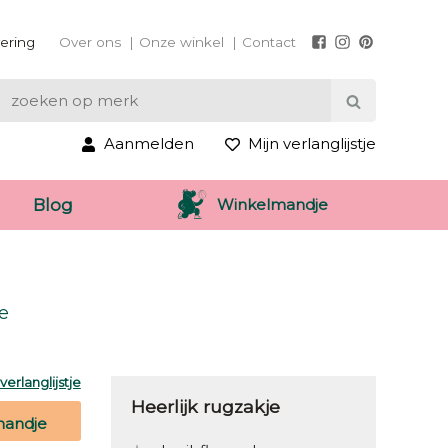
vering
Over ons
Onze winkel
Contact
Aanmelden
Mijn verlanglijstje
Winkelmandje
Blog
e
erlanglijstje
Heerlijk rugzakje
mandje