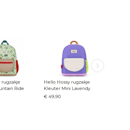
 rugzakje
Hello Hossy rugzakje
Hello H
untain Ride
Kleuter Mini Lavendy
kleuter
€ 49,90
€ 49,9