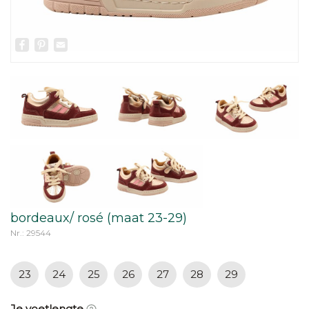
Facebook
Pinterest
Email
bordeaux/ rosé (maat 23-29)
Nr.: 29544
23
24
25
26
27
28
29
Je voetlengte