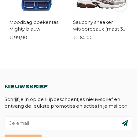
Moodbag boekentas
Saucony sneaker
Mighty blauw
wit/bordeaux (maat 35-
42)
€ 99,90
€ 160,00
NIEUWSBRIEF
Schrijf je in op de Hippeschoentjes nieuwsbrief en
ontvang de leukste promoties en acties in je mailbox