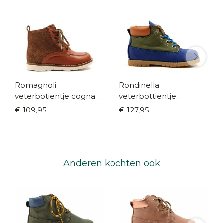
Romagnoli
Rondinella
veterbotientje cognac
veterbottientje
(maat 22-27)
cobalt/groen (maat 21-
€ 109,95
€ 127,95
25)
Anderen kochten ook