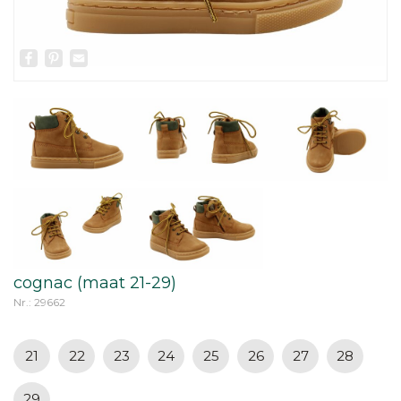
Facebook
Pinterest
Email
cognac (maat 21-29)
Nr.: 29662
21
22
23
24
25
26
27
28
29