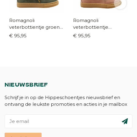
Romagnoli
Romagnoli
veterbottientje groen
veterbottientje
(maat 21-29)
oudroze (maat 21-29)
€ 95,95
€ 95,95
NIEUWSBRIEF
Schrijf je in op de Hippeschoentjes nieuwsbrief en
ontvang de leukste promoties en acties in je mailbox