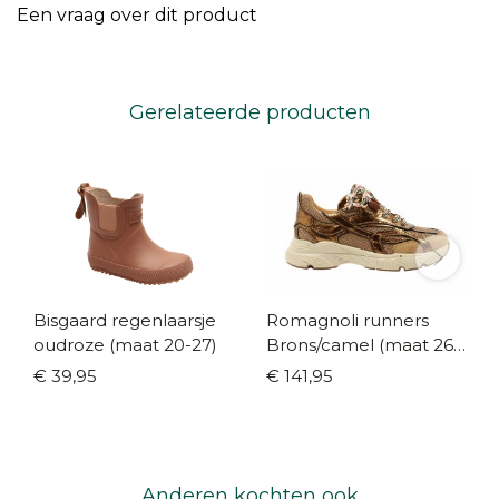
Een vraag over dit product
Gerelateerde producten
Bisgaard regenlaarsje
Romagnoli runners
oudroze (maat 20-27)
Brons/camel (maat 26-
40)
€ 39,95
€ 141,95
Anderen kochten ook