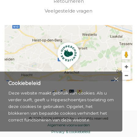
Retourneren
Veelgestelde vragen
Cookiebeleid
Deze website maakt gebruik van cookies. Als u
verder surft, geeft u Hippeschoentjes toelating om
deze cookies te gebruiken. Opgelet, het
blokkeren van bepaalde cookies verhindert het
© 2013-2026 HIPPOO bv - all rights reserved
correct functioneren van deze website.
Algemene voorwaarden
Privacy & cookiebeleid