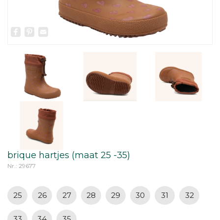
Facebook
Pinterest
Email
brique hartjes (maat 25 -35)
Nr.: 29677
25
26
27
28
29
30
31
32
33
34
35