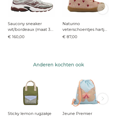
Saucony sneaker
Naturino
wit/bordeaux (maat 35-
veterschoentjes hartjes
42)
roze (maat 18-23)
€ 160,00
€ 87,00
Anderen kochten ook
Sticky lemon rugzakje
Jeune Premier