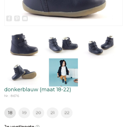
Facebook
Pinterest
Email
donkerblauw (maat 18-22)
Nr.: 8676
18
19
20
21
22
Je voetlengte