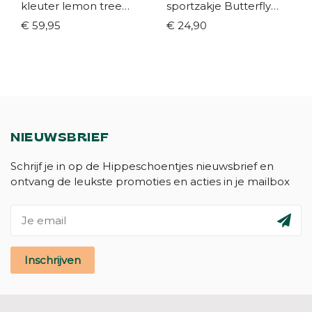
kleuter lemon tree
sportzakje Butterfly
tickling grass
gold
€ 59,95
€ 24,90
NIEUWSBRIEF
Schrijf je in op de Hippeschoentjes nieuwsbrief en
ontvang de leukste promoties en acties in je mailbox
Inschrijven