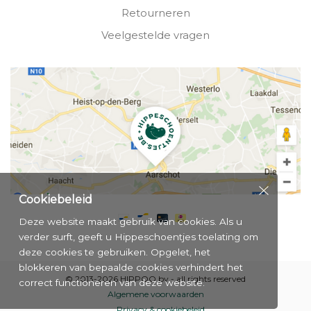
Retourneren
Veelgestelde vragen
Cookiebeleid
Deze website maakt gebruik van cookies. Als u
verder surft, geeft u Hippeschoentjes toelating om
deze cookies te gebruiken. Opgelet, het
blokkeren van bepaalde cookies verhindert het
© 2013-2026 HIPPOO bv - all rights reserved
correct functioneren van deze website.
Algemene voorwaarden
Privacy & cookiebeleid