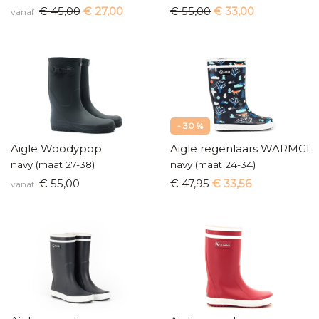
€ 45,00
€ 27,00
€ 55,00
€ 33,00
vanaf
- 30 %
Aigle Woodypop
Aigle regenlaars WARMG
navy (maat 27-38)
navy (maat 24-34)
€ 55,00
€ 47,95
€ 33,56
vanaf