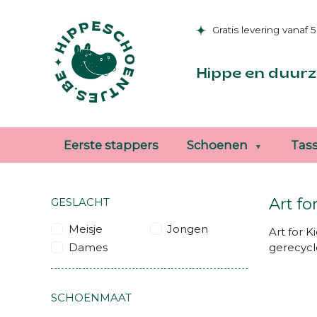
Gratis levering vanaf 
Hippe en duurz
Eerste stappers
Schoenen
Tas
Art fo
GESLACHT
Meisje
Jongen
Art for 
Dames
gerecycl
SCHOENMAAT