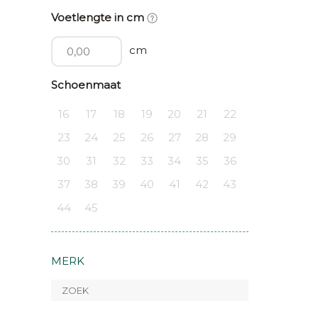
Voetlengte in cm
cm
Schoenmaat
16
17
18
19
20
21
22
23
24
25
26
27
28
29
30
31
32
33
34
35
36
37
38
39
40
41
42
43
44
45
MERK