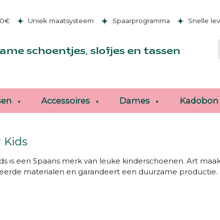
50€
Uniek maatsysteem
Spaarprogramma
Snelle le
ame schoentjes, slofjes en tassen
sen
Accessoires
Dames
Kadobon
r Kids
Kids is een Spaans merk van leuke kinderschoenen. Art maak
eerde materialen en garandeert een duurzame productie.