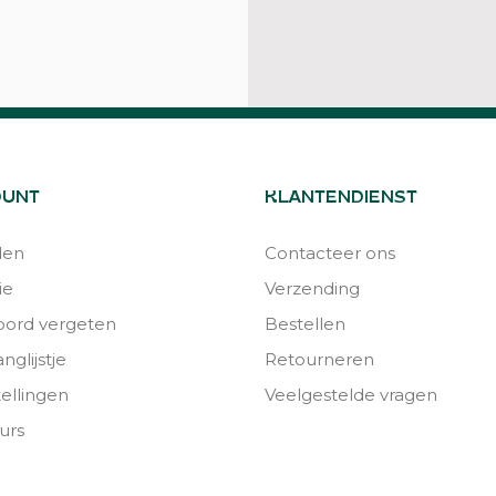
OUNT
KLANTENDIENST
den
Contacteer ons
ie
Verzending
ord vergeten
Bestellen
nglijstje
Retourneren
tellingen
Veelgestelde vragen
urs