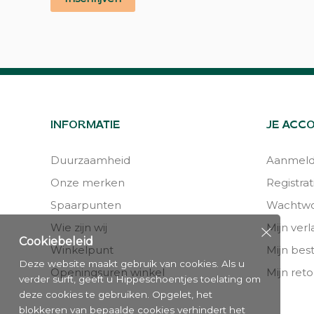
INFORMATIE
JE ACC
Duurzaamheid
Aanmel
Onze merken
Registrat
Spaarpunten
Wachtwo
Wie zijn wij
Mijn verla
Cookiebeleid
Winkelpunt
Mijn bes
Deze website maakt gebruik van cookies. Als u
Openingsuren winkel
Mijn reto
verder surft, geeft u Hippeschoentjes toelating om
deze cookies te gebruiken. Opgelet, het
blokkeren van bepaalde cookies verhindert het