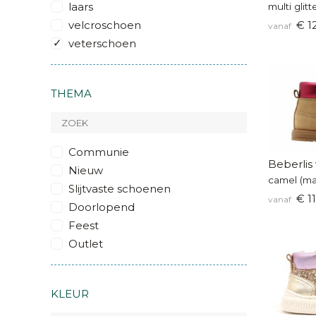
laars
multi glit
velcroschoen
€ 1
vanaf
veterschoen
THEMA
Communie
Beberlis 
Nieuw
camel (ma
Slijtvaste schoenen
€ 11
vanaf
Doorlopend
Feest
Outlet
KLEUR