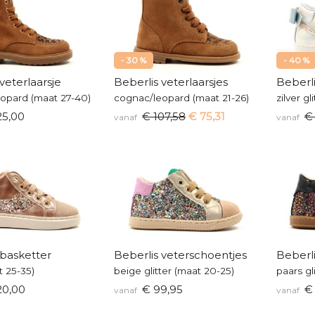
- 30 %
- 40 %
veterlaarsje
Beberlis veterlaarsjes
Beberli
opard (maat 27-40)
cognac/leopard (maat 21-26)
zilver g
25,00
€ 107,58
€ 75,31
€ 
vanaf
vanaf
 basketter
Beberlis veterschoentjes
Beberli
t 25-35)
beige glitter (maat 20-25)
paars gl
20,00
€ 99,95
€ 
vanaf
vanaf