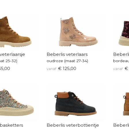
veterlaarsje
Beberlis veterlaars
Beberli
at 25-32)
oudroze (maat 27-34)
35,00
€ 125,00
€ 
vanaf
vanaf
 basketters
Beberlis veterbottientje
Beberli