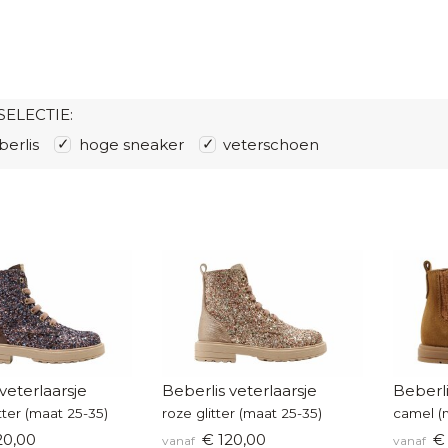
SELECTIE:
erlis
hoge sneaker
veterschoen
veterlaarsje
Beberlis veterlaarsje
Beberli
tter (maat 25-35)
roze glitter (maat 25-35)
camel (
20,00
€ 120,00
€ 
vanaf
vanaf