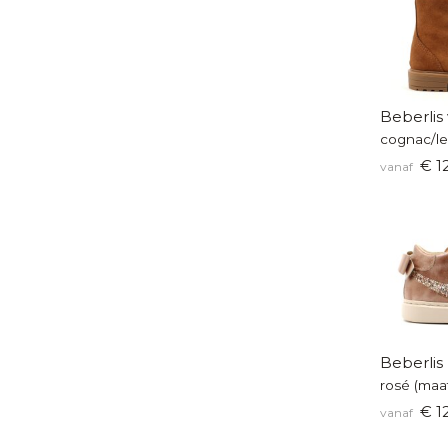
Beberlis 
cognac/le
€ 1
vanaf
Beberlis
rosé (maa
€ 1
vanaf