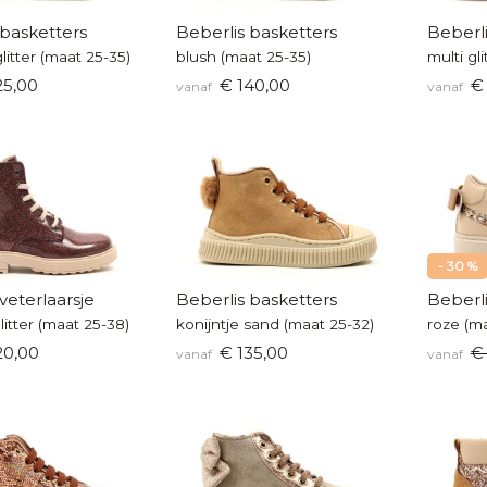
 basketters
Beberlis basketters
Beberli
glitter (maat 25-35)
blush (maat 25-35)
multi gl
25,00
€ 140,00
€ 
vanaf
vanaf
- 30 %
veterlaarsje
Beberlis basketters
Beberli
litter (maat 25-38)
konijntje sand (maat 25-32)
roze (ma
20,00
€ 135,00
€
vanaf
vanaf