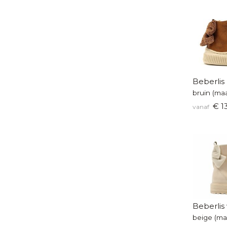
Beberlis
bruin (maa
€ 1
vanaf
Beberlis 
beige (ma