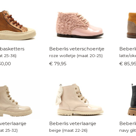
 basketters
Beberlis veterschoentje
Beberli
t 25-36)
roze wolletje (maat 20-25)
latte/ok
30,00
€ 79,95
€ 85,9
veterlaarsje
Beberlis veterlaarsje
Beberli
at 25-32)
beige (maat 22-26)
navy gli