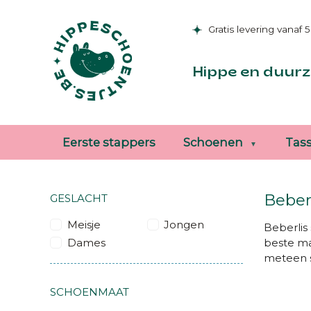
Gratis levering vanaf 
Hippe en duurz
Eerste stappers
Schoenen
Tas
Beber
GESLACHT
Meisje
Jongen
Beberlis 
Dames
beste mat
meteen 
SCHOENMAAT