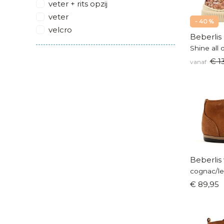
veter + rits opzij
veter
- 40 %
velcro
Beberlis
Shine all 
€ 1
vanaf
Beberlis
cognac/le
€ 89,95