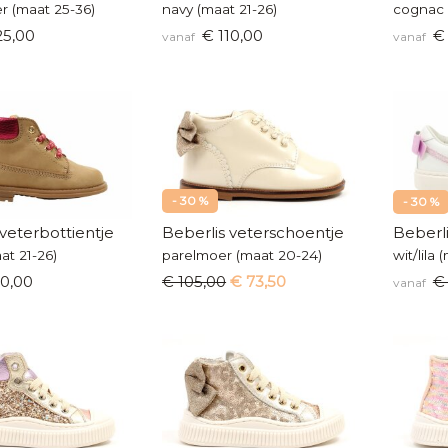
ter (maat 25-36)
navy (maat 21-26)
cognac 
25,00
€ 110,00
€ 
vanaf
vanaf
- 30 %
- 30 %
veterbottientje
Beberlis veterschoentje
Beberl
at 21-26)
parelmoer (maat 20-24)
wit/lila
0,00
€ 105,00
€ 73,50
€
vanaf