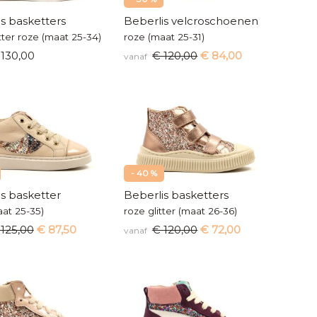
s basketters
Beberlis velcroschoenen
itter roze (maat 25-34)
roze (maat 25-31)
130,00
€ 120,00
€ 84,00
vanaf
- 40 %
s basketter
Beberlis basketters
at 25-35)
roze glitter (maat 26-36)
 125,00
€ 87,50
€ 120,00
€ 72,00
vanaf