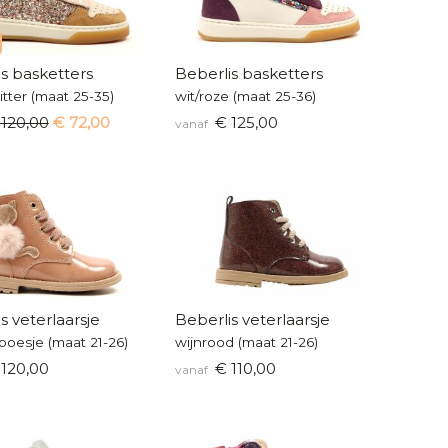
s basketters
Beberlis basketters
itter (maat 25-35)
wit/roze (maat 25-36)
 120,00
€ 72,00
€ 125,00
vanaf
s veterlaarsje
Beberlis veterlaarsje
poesje (maat 21-26)
wijnrood (maat 21-26)
120,00
€ 110,00
vanaf