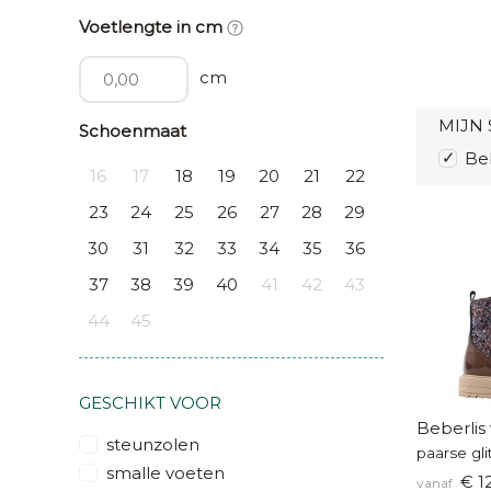
Voetlengte in cm
cm
MIJN 
Schoenmaat
Beb
16
17
18
19
20
21
22
23
24
25
26
27
28
29
30
31
32
33
34
35
36
37
38
39
40
41
42
43
44
45
GESCHIKT VOOR
Beberlis 
steunzolen
paarse gli
smalle voeten
€ 1
vanaf