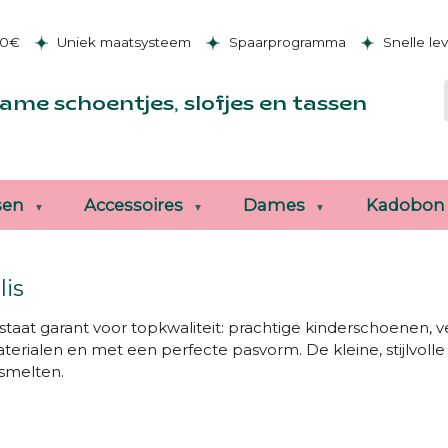
50€
Uniek maatsysteem
Spaarprogramma
Snelle le
ame schoentjes, slofjes en tassen
sen
Accessoires
Dames
Kadobon
lis
staat garant voor topkwaliteit: prachtige kinderschoenen, v
erialen en met een perfecte pasvorm. De kleine, stijlvolle 
smelten.