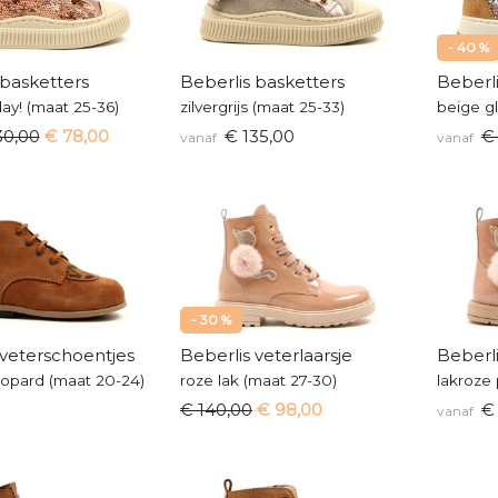
- 40 %
 basketters
Beberlis basketters
Beberli
day! (maat 25-36)
zilvergrijs (maat 25-33)
beige gl
30,00
€ 78,00
€ 135,00
€
vanaf
vanaf
- 30 %
 veterschoentjes
Beberlis veterlaarsje
Beberli
opard (maat 20-24)
roze lak (maat 27-30)
lakroze 
€ 140,00
€ 98,00
€ 
vanaf