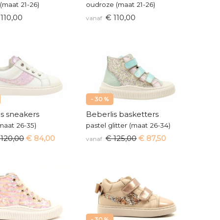
(maat 21-26)
oudroze (maat 21-26)
110,00
€ 110,00
vanaf
- 30 %
is sneakers
Beberlis basketters
 (maat 26-35)
pastel glitter (maat 26-34)
 120,00
€ 84,00
€ 125,00
€ 87,50
vanaf
- 30 %