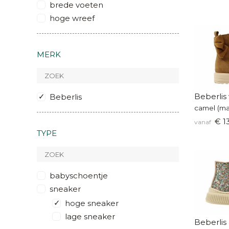
brede voeten
hoge wreef
MERK
Beberlis 
Beberlis
camel (ma
€ 1
vanaf
TYPE
babyschoentje
sneaker
hoge sneaker
lage sneaker
Beberlis