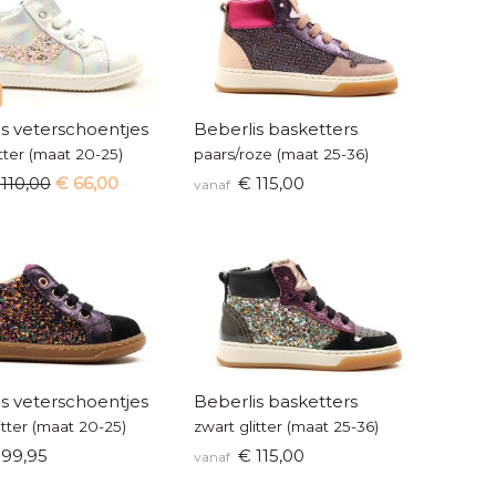
s veterschoentjes
Beberlis basketters
litter (maat 20-25)
paars/roze (maat 25-36)
110,00
€ 66,00
€ 115,00
vanaf
s veterschoentjes
Beberlis basketters
itter (maat 20-25)
zwart glitter (maat 25-36)
99,95
€ 115,00
vanaf