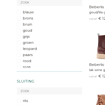
Beberlis
blauw
goud/lila 
brons
€ 1
vanaf
bruin
goud
grijs
groen
leopard
paars
rood
Beberlis 
roze
lak wine g
wit
€ 1
vanaf
zilver
SLUITING
zwart
glitter
multicolor
rits
metallic