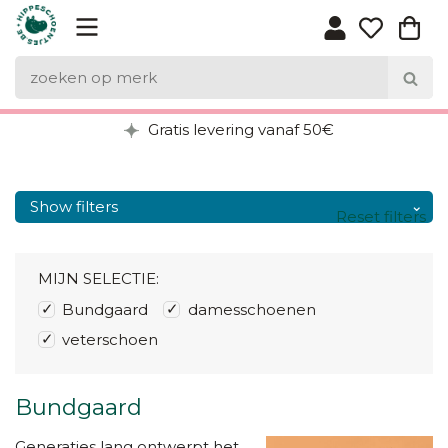
Gratis levering vanaf 50€
Show filters
Reset filters
MIJN SELECTIE:
Bundgaard
damesschoenen
veterschoen
Bundgaard
Generaties lang ontwerpt het