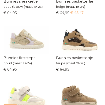
Europese makelij
.
Bunnies sneakertje
Bunnies baskettertje
cobaltblauw (maat 19-23)
beige (maat 19-24)
€ 64,95
€ 64,95
€ 45,47
Bunnies firststeps
Bunnies baskettertje
goud (maat 19-24)
taupe (maat 21-26)
€ 64,95
€ 64,95