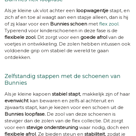
Als je kleine uk vlot achter een
loopwagentje
stapt, en
zich af en toe al waagt aan een stapje alleen, dan is hij
of zij klaar voor een
Bunnies schoen
met
flex zool.
Typerend voor kinderschoenen in deze fase is de
flexibele zool.
Dit zorgt voor een
goede afrol
van de
voetjes in ontwikkeling. De zolen hebben intussen ook
voldoende grip om stabiel de wereld te gaan
ontdekken.
Zelfstandig stappen met de schoenen van
Bunnies
Als je kleine kapoen
stabiel stapt
, makkelijk zijn of haar
evenwicht
kan bewaren en zelfs al achteruit en
zijwaarts stapt, kan je kiezen voor een schoen uit de
Bunnies loopfase.
De zool van deze schoenen is
steviger dan de zolen van de flex collectie. Dit zorgt
voor een
stevige ondersteuning
waar nodig, doch een
flexibele afrol
. Ze bieden steun en
stabiliteit
, zodat je