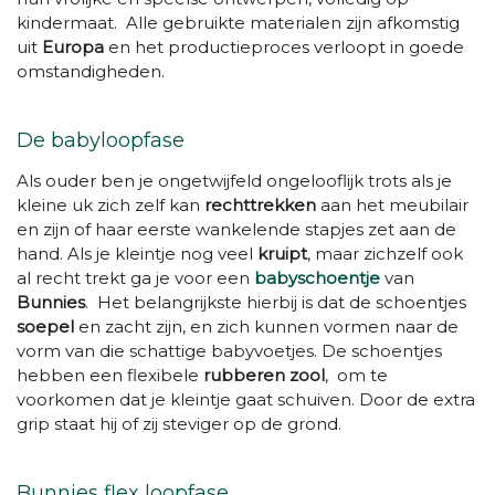
kindermaat. Alle gebruikte materialen zijn afkomstig
uit
Europa
en het productieproces verloopt in goede
omstandigheden.
De babyloopfase
Als ouder ben je ongetwijfeld ongelooflijk trots als je
kleine uk zich zelf kan
rechttrekken
aan het meubilair
en zijn of haar eerste wankelende stapjes zet aan de
hand. Als je kleintje nog veel
kruipt
, maar zichzelf ook
al recht trekt ga je voor een
babyschoentje
van
Bunnies
. Het belangrijkste hierbij is dat de schoentjes
soepel
en zacht zijn, en zich kunnen vormen naar de
vorm van die schattige babyvoetjes. De schoentjes
hebben een flexibele
rubberen zool
, om te
voorkomen dat je kleintje gaat schuiven. Door de extra
grip staat hij of zij steviger op de grond.
Bunnies flex loopfase