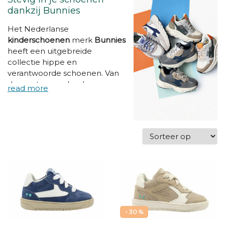
dankzij Bunnies
Het Nederlanse
kinderschoenen
merk
Bunnies
heeft een uitgebreide
collectie hippe en
verantwoorde schoenen. Van
de eerste aarzelende
babystapjes
tot een echte
stevige schoen,
Bunnies
heeft
het allemaal. Want elke
ontwikkelingsfase van je kind,
vraagt een schoen met
andere eigenschappen. Hun
focus ligt op kinderen tot en
met
6 jaar
. Bunnies draagt
kwaliteit
en een veilige
werkomgeving hoog in het
vaandel. Alle materialen die ze
- 30 %
gebruiken zijn bovendien van