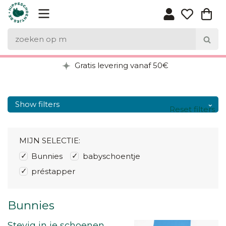
Gratis levering vanaf 50€
Show filters
Reset filters
MIJN SELECTIE:
Bunnies
babyschoentje
préstapper
Bunnies
Stevig in je schoenen