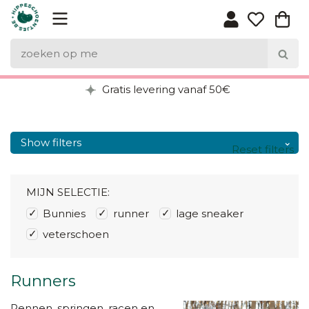
Gratis levering vanaf 50€
Show filters
Reset filters
MIJN SELECTIE:
Bunnies
runner
lage sneaker
veterschoen
Runners
Rennen, springen, racen en