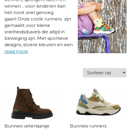
winnen… voor kinderen kan
het nooit snel genoeg
gaan!
Onze coole runners zijn
gemaakt voor kleine
snelheidsduivels die altijd in
beweging zijn. Met sportieve
designs, stoere kleuren en een
perfecte pasvorm voelen
deze runners niet alleen goed
aan, ze zien er ook supersnel
uit. En omdat snel gaan alleen
leuk is als het ook goed zit,
selecteren we elke runner
met oog voor ondersteuning
en gezonde groeiende
voeten.
Voor school,
speelplaats of het volgende
race-avontuur: met een paar
coole runners zijn kinderen
Bunnies veterlaarsje
Bunnies runners
altijd een stap voor!