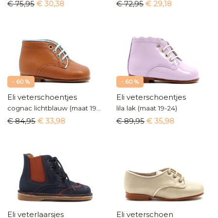
€ 75,95
€ 30,38
€ 72,95
€ 29,18
- 60 %
- 60 %
Eli veterschoentjes
Eli veterschoentjes
cognac lichtblauw (maat 19-24)
lila lak (maat 19-24)
€ 84,95
€ 33,98
€ 89,95
€ 35,98
Eli veterlaarsjes
Eli veterschoen