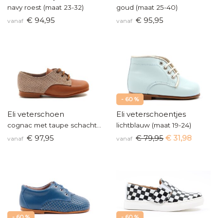
navy roest (maat 23-32)
goud (maat 25-40)
€ 94,95
€ 95,95
vanaf
vanaf
- 60 %
Eli veterschoen
Eli veterschoentjes
cognac met taupe schacht (maat 25-40)
lichtblauw (maat 19-24)
€ 97,95
€ 79,95
€ 31,98
vanaf
vanaf
- 60 %
- 60 %