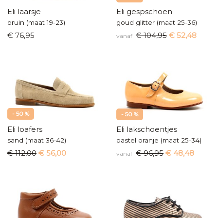
Eli laarsje
Eli gespschoen
bruin (maat 19-23)
goud glitter (maat 25-36)
€ 76,95
€ 104,95
€ 52,48
vanaf
- 50 %
- 50 %
Eli loafers
Eli lakschoentjes
sand (maat 36-42)
pastel oranje (maat 25-34)
€ 112,00
€ 56,00
€ 96,95
€ 48,48
vanaf