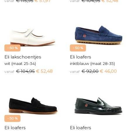
€ 115,95
€ 57,97
€ 104,95
€ 52,48
vanaf
vanaf
- 50 %
- 50 %
Eli lakschoentjes
Eli loafers
wit (maat 25-34)
inktblauw (maat 28-35)
€ 104,95
€ 52,48
€ 92,00
€ 46,00
vanaf
vanaf
- 50 %
Eli loafers
Eli loafers