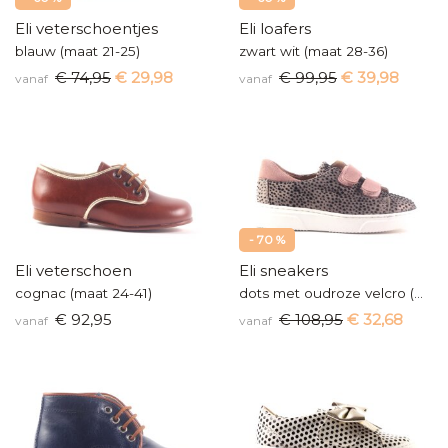
Eli veterschoentjes
Eli loafers
blauw (maat 21-25)
zwart wit (maat 28-36)
€ 74,95
€ 29,98
€ 99,95
€ 39,98
vanaf
vanaf
- 70 %
Eli veterschoen
Eli sneakers
cognac (maat 24-41)
dots met oudroze velcro (maat 26-40)
€ 92,95
€ 108,95
€ 32,68
vanaf
vanaf