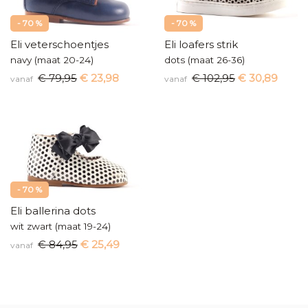
- 70 %
- 70 %
Eli veterschoentjes
Eli loafers strik
navy (maat 20-24)
dots (maat 26-36)
€ 79,95
€ 23,98
€ 102,95
€ 30,89
vanaf
vanaf
- 70 %
Eli ballerina dots
wit zwart (maat 19-24)
€ 84,95
€ 25,49
vanaf