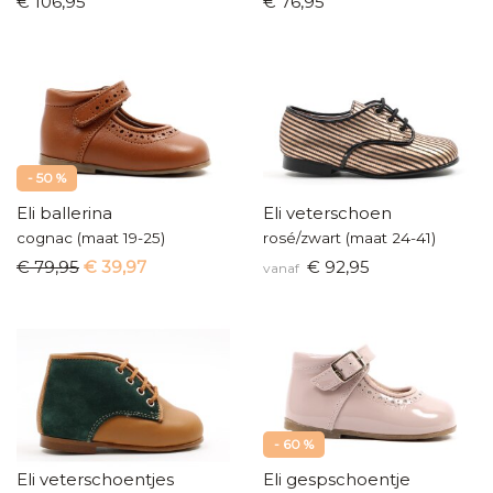
€ 106,95
€ 76,95
- 50 %
Eli ballerina
Eli veterschoen
cognac (maat 19-25)
rosé/zwart (maat 24-41)
€ 79,95
€ 39,97
€ 92,95
vanaf
- 60 %
Eli veterschoentjes
Eli gespschoentje