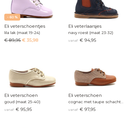
- 60 %
Eli veterschoentjes
Eli veterlaarsjes
lila lak (maat 19-24)
navy roest (maat 23-32)
€ 89,95
€ 35,98
€ 94,95
vanaf
Eli veterschoen
Eli veterschoen
goud (maat 25-40)
cognac met taupe schacht (maat 25-40)
€ 95,95
€ 97,95
vanaf
vanaf