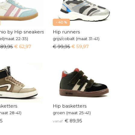
- 40 %
hio by Hip sneakers
Hip runners
el(maat 22-35)
grijs/cobalt (maat 31-41)
 89,95
€ 62,97
€ 99,95
€ 59,97
sketters
Hip basketters
maat 28-41)
groen (maat 25-41)
95
€ 89,95
vanaf