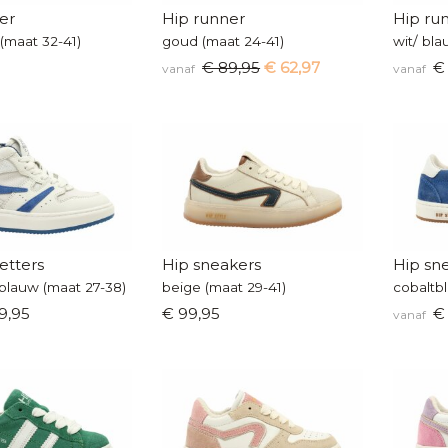
er
Hip runner
Hip ru
(maat 32-41)
goud (maat 24-41)
wit/ bla
€ 89,95
€ 62,97
€ 
vanaf
vanaf
etters
Hip sneakers
Hip sn
tblauw (maat 27-38)
beige (maat 29-41)
cobaltb
9,95
€ 99,95
€ 
vanaf