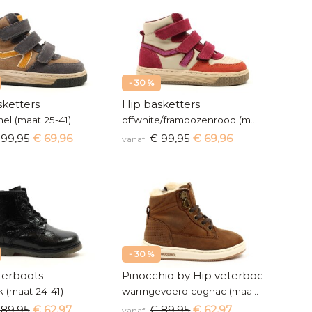
- 30 %
sketters
Hip basketters
mel (maat 25-41)
offwhite/frambozenrood (maat 25-39)
 99,95
€ 69,96
€ 99,95
€ 69,96
vanaf
- 30 %
terboots
Pinocchio by Hip veterboots
k (maat 24-41)
warmgevoerd cognac (maat 23-30)
 89,95
€ 62,97
€ 89,95
€ 62,97
vanaf