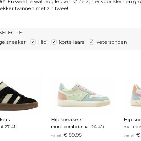
en
. En weet je wat nog leuker is? Ze zijn er voor klein én groo
ekker twinnen met z'n twee!
SELECTIE:
ge sneaker
Hip
korte laars
veterschoen
kers
Hip sneakers
Hip sn
t 27-41)
munt combi (maat 24-41)
multi li
€ 89,95
€ 
vanaf
vanaf