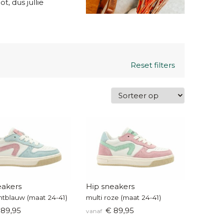
t, dus jullie
Reset filters
eakers
Hip sneakers
chtblauw (maat 24-41)
multi roze (maat 24-41)
89,95
€ 89,95
vanaf