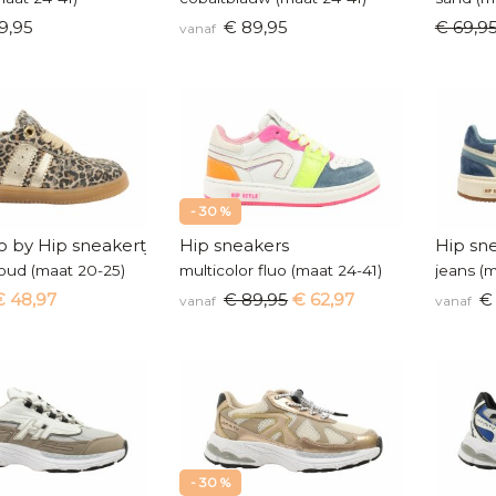
9,95
€ 89,95
€ 69,9
vanaf
- 30 %
o by Hip sneakertjes
Hip sneakers
Hip sn
oud (maat 20-25)
multicolor fluo (maat 24-41)
jeans (m
€ 48,97
€ 89,95
€ 62,97
€ 
vanaf
vanaf
- 30 %