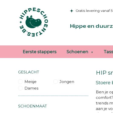
Gratis levering vanaf 
Hippe en duurz
Eerste stappers
Schoenen
Tas
HIP s
GESLACHT
Meisje
Jongen
Stoere 
Dames
Ben je o
comfort
trends m
SCHOENMAAT
aan je v