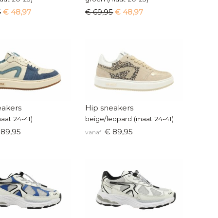
5
€ 48,97
€ 69,95
€ 48,97
eakers
Hip sneakers
aat 24-41)
beige/leopard (maat 24-41)
89,95
€ 89,95
vanaf