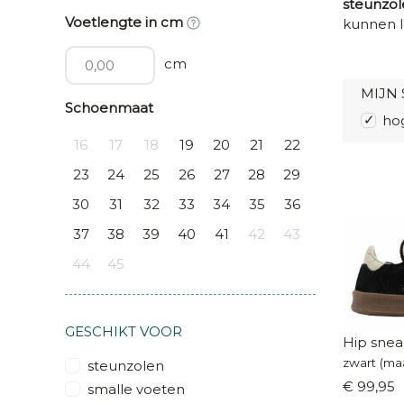
steunzol
Voetlengte in cm
kunnen l
cm
MIJN 
Schoenmaat
ho
16
17
18
19
20
21
22
23
24
25
26
27
28
29
30
31
32
33
34
35
36
37
38
39
40
41
42
43
44
45
GESCHIKT VOOR
Hip snea
zwart (maa
steunzolen
€ 99,95
smalle voeten