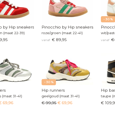
- 30 %
o by Hip sneakers
Pinocchio by Hip sneakers
Pinocc
n (maat 22-39)
roze/groen (maat 22-41)
wit/past
9,95
€ 89,95
€
vanaf
vanaf
- 30 %
ers
Hip runners
Hip ba
s (maat 31-41)
geelgoud (maat 31-41)
taupe (
€ 69,96
€ 99,95
€ 69,96
€ 109,