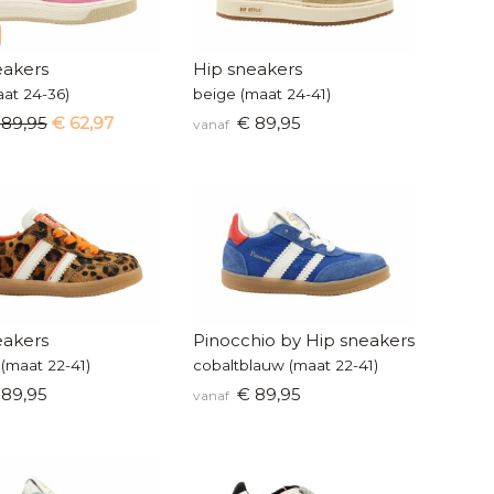
eakers
Hip sneakers
aat 24-36)
beige (maat 24-41)
 89,95
€ 62,97
€ 89,95
vanaf
eakers
Pinocchio by Hip sneakers
(maat 22-41)
cobaltblauw (maat 22-41)
89,95
€ 89,95
vanaf