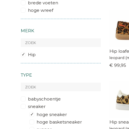
brede voeten
hoge wreef
MERK
Hip loafe
Hip
leopard (
€ 99,95
TYPE
babyschoentje
sneaker
hoge sneaker
hoge basketsneaker
Hip snea
leopard (