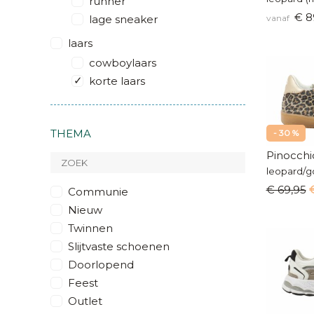
runner
€ 8
lage sneaker
vanaf
laars
cowboylaars
korte laars
velcroschoen
veterschoen
THEMA
- 30 %
warm gevoerd
Pinocchi
leopard/g
€ 69,95
Communie
Nieuw
Twinnen
Slijtvaste schoenen
Doorlopend
Feest
Outlet