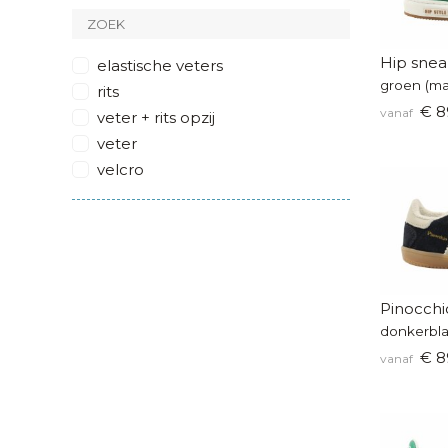
zwart
multicolor
Hip snea
elastische veters
metallic
groen (ma
rits
€ 8
vanaf
veter + rits opzij
veter
velcro
Pinocchi
donkerbla
€ 8
vanaf