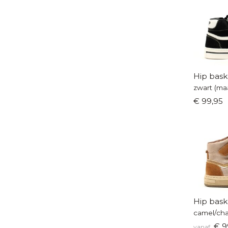
Hip bask
zwart (maa
€ 99,95
Hip bask
€ 9
vanaf