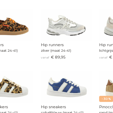
rs
Hip runners
Hip ru
maat 24-41)
zilver (maat 24-41)
lichtgrij
€ 89,95
€ 
vanaf
vanaf
- 30 %
kers
Hip sneakers
Pinocch
maat 24-41)
cobaltblauw (maat 24-41)
sand (m