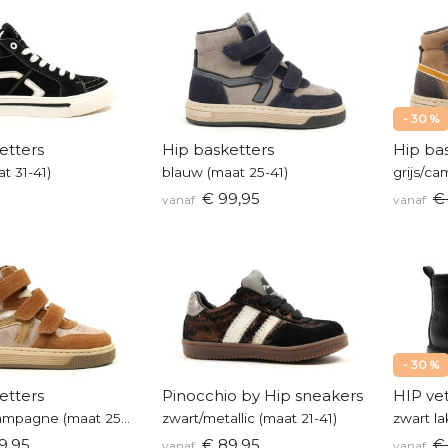
- 30 %
etters
Hip basketters
Hip ba
t 31-41)
blauw (maat 25-41)
grijs/ca
€ 99,95
€
vanaf
vanaf
- 30 %
etters
Pinocchio by Hip sneakers
HIP ve
camel/champagne (maat 25-39)
zwart/metallic (maat 21-41)
zwart la
9,95
€ 89,95
€
vanaf
vanaf