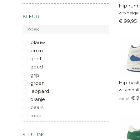
Hip runn
wit/beige 
KLEUR
€ 99,95
blauw
bruin
geel
goud
grijs
Hip bask
groen
wit/cobal
leopard
€ 9
vanaf
oranje
paars
rood
roze
wit
SLUITING
zilver