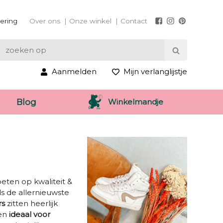
vering
Over ons
Onze winkel
Contact
Aanmelden
Mijn verlanglijstje
Winkelmandje
Blog
oeten op kwaliteit &
ds de allernieuwste
rs
zitten heerlijk
en
ideaal voor