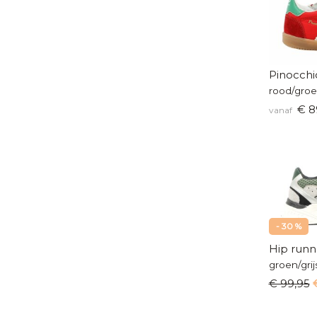
Pinocchi
rood/groe
€ 8
vanaf
- 30 %
Hip runn
groen/grij
€ 99,95