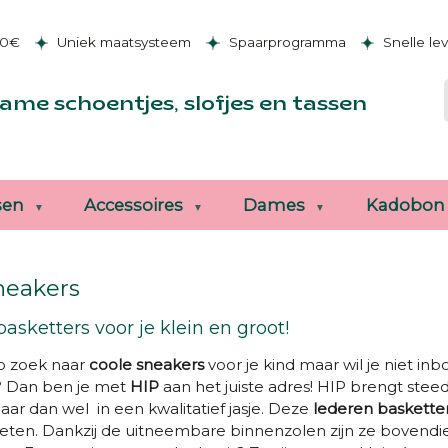
50€
Uniek maatsysteem
Spaarprogramma
Snelle le
ame schoentjes, slofjes en tassen
sen
Accessoires
Dames
Kadobon
neakers
basketters voor je klein en groot!
p zoek naar
coole sneakers
voor je kind maar wil je niet inb
? Dan ben je met
HIP
aan het juiste adres! HIP brengt stee
aar dan wel in een kwalitatief jasje. Deze
lederen baskette
oeten. Dankzij de uitneembare binnenzolen zijn ze bovendi