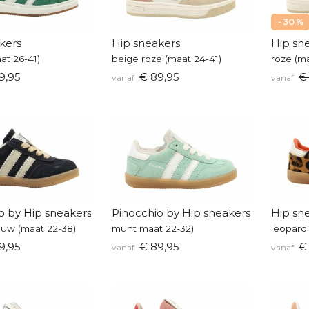
- 30 %
kers
Hip sneakers
Hip sn
at 26-41)
beige roze (maat 24-41)
roze (m
9,95
€ 89,95
€
vanaf
vanaf
o by Hip sneakers
Pinocchio by Hip sneakers
Hip sn
uw (maat 22-38)
munt maat 22-32)
leopard 
9,95
€ 89,95
€ 
vanaf
vanaf