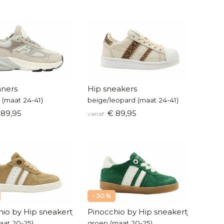
nners
Hip sneakers
s (maat 24-41)
beige/leopard (maat 24-41)
89,95
€ 89,95
vanaf
- 30 %
io by Hip sneakertjes
Pinocchio by Hip sneakertjes
aat 20-25)
groen (maat 20-25)