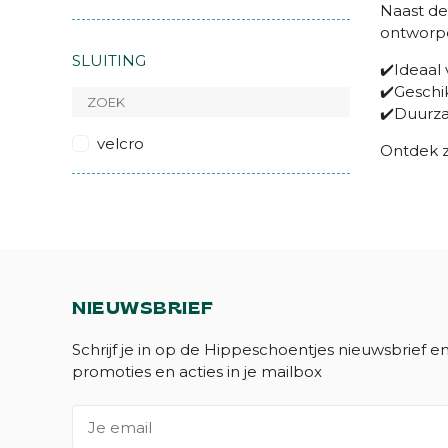
Naast de
ontworpe
SLUITING
✔️Ideaal
✔️Geschi
✔️Duurza
velcro
Ontdek 
NIEUWSBRIEF
Schrijf je in op de Hippeschoentjes nieuwsbrief e
promoties en acties in je mailbox