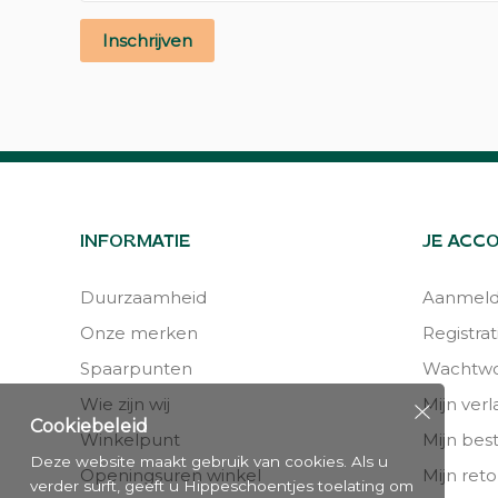
Inschrijven
INFORMATIE
JE ACC
Duurzaamheid
Aanmel
Onze merken
Registrat
Spaarpunten
Wachtwo
Wie zijn wij
Mijn verla
Cookiebeleid
Winkelpunt
Mijn bes
Deze website maakt gebruik van cookies. Als u
Openingsuren winkel
Mijn reto
verder surft, geeft u Hippeschoentjes toelating om