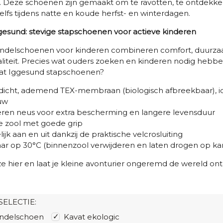
 Deze schoenen zijn gemaakt om te ravotten, te ontdekke
elfs tijdens natte en koude herfst- en winterdagen.
gesund: stevige stapschoenen voor actieve kinderen
ndelschoenen voor kinderen combineren comfort, duurz
aliteit. Precies wat ouders zoeken en kinderen nodig hebb
at Iggesund stapschoenen?
dicht, ademend TEX-membraan (biologisch afbreekbaar), i
uw
ren neus voor extra bescherming en langere levensduur
ge zool met goede grip
ijk aan en uit dankzij de praktische velcrosluiting
ar op 30°C (binnenzool verwijderen en laten drogen op 
e hier en laat je kleine avonturier ongeremd de wereld on
SELECTIE:
ndelschoen
Kavat ekologic