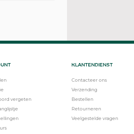
OUNT
KLANTENDIENST
den
Contacteer ons
ie
Verzending
ord vergeten
Bestellen
nglijstje
Retourneren
tellingen
Veelgestelde vragen
urs