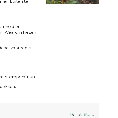
n en buiten te
aamheid en
en.
Waarom kiezen
deaal voor regen
kamertemperatuur)
tdekken.
Reset filters