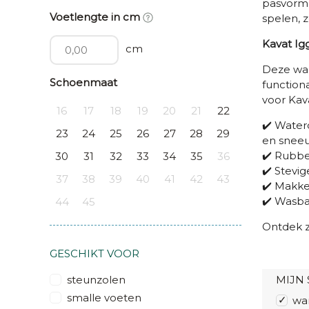
pasvorm.
Voetlengte in cm
spelen, z
Kavat Ig
cm
Deze wa
Schoenmaat
function
voor Kav
16
17
18
19
20
21
22
✔️ Water
23
24
25
26
27
28
29
en snee
✔️ Rubbe
30
31
32
33
34
35
36
✔️ Stevi
37
38
39
40
41
42
43
✔️ Makkel
✔️ Wasba
44
45
Ontdek z
GESCHIKT VOOR
steunzolen
MIJN 
smalle voeten
wa