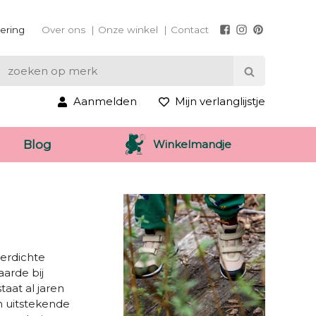
vering
Over ons
Onze winkel
Contact
Aanmelden
Mijn verlanglijstje
Winkelmandje
Blog
terdichte
arde bij
staat al jaren
n uitstekende