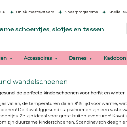
50€
Uniek maatsysteem
Spaarprogramma
Snelle le
ame schoentjes, slofjes en tassen
sen
Accessoires
Dames
Kadobon
und wandelschoenen
gesund: de perfecte kinderschoenen voor herfst en winter
jes vallen, de temperaturen dalen 🍂❄️ Tijd voor warme, wa
hoenen! De Kavat Iggesund stapschoenen zijn een vaste wa
oentjes. Ze zijn ideaal voor grote buiten-avonturen! K
avat 
m zijn duurzame kinderschoenen, Scandinavisch design e