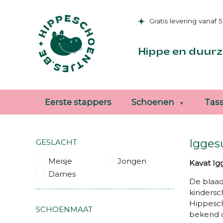
Gratis levering vanaf 
Hippe en duurz
Eerste stappers
Schoenen
Tas
Igges
GESLACHT
Meisje
Jongen
Kavat Ig
Dames
De blaad
kindersc
Hippesch
SCHOENMAAT
bekend o