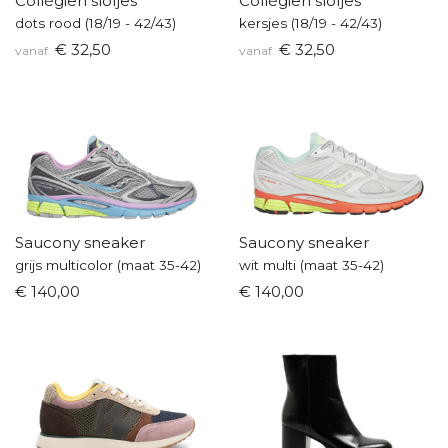
Collégien slofjes
Collégien slofjes
dots rood (18/19 - 42/43)
kersjes (18/19 - 42/43)
€ 32,50
€ 32,50
vanaf
vanaf
Saucony sneaker
Saucony sneaker
grijs multicolor (maat 35-42)
wit multi (maat 35-42)
€ 140,00
€ 140,00