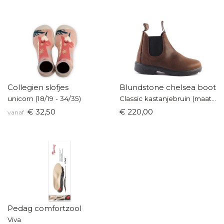
Collegien slofjes
Blundstone chelsea boot
unicorn (18/19 - 34/35)
Classic kastanjebruin (maat 36-42)
€ 32,50
€ 220,00
vanaf
Pedag comfortzool
Viva