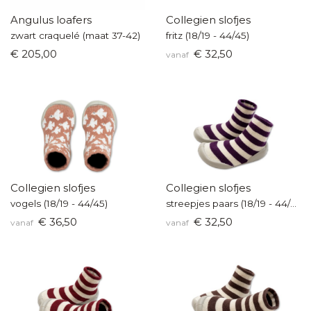
Angulus loafers
Collegien slofjes
zwart craquelé (maat 37-42)
fritz (18/19 - 44/45)
€ 205,00
€ 32,50
vanaf
Collegien slofjes
Collegien slofjes
vogels (18/19 - 44/45)
streepjes paars (18/19 - 44/45)
€ 36,50
€ 32,50
vanaf
vanaf