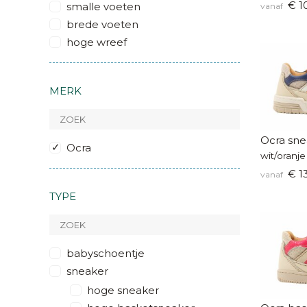
€ 1
smalle voeten
vanaf
brede voeten
hoge wreef
MERK
Ocra sne
Ocra
wit/oranje
€ 1
vanaf
TYPE
babyschoentje
sneaker
hoge sneaker