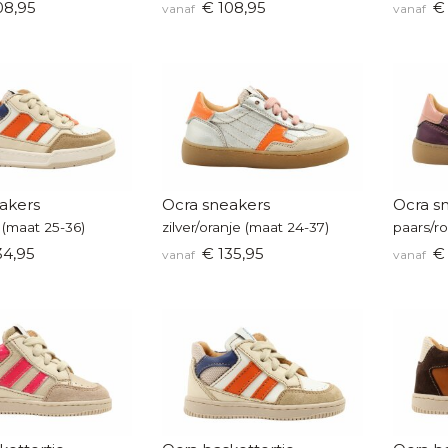
08,95
€ 108,95
€ 
vanaf
vanaf
akers
Ocra sneakers
Ocra s
 (maat 25-36)
zilver/oranje (maat 24-37)
paars/r
34,95
€ 135,95
€ 
vanaf
vanaf