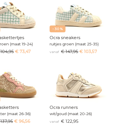
- 30 %
skettertjes
Ocra sneakers
groen (maat 19-24)
ruitjes groen (maat 25-35)
 104,95
€ 73,47
€ 147,95
€ 103,57
vanaf
asketters
Ocra runners
itter (maat 26-36)
wit/goud (maat 20-26)
137,95
€ 96,56
€ 122,95
vanaf