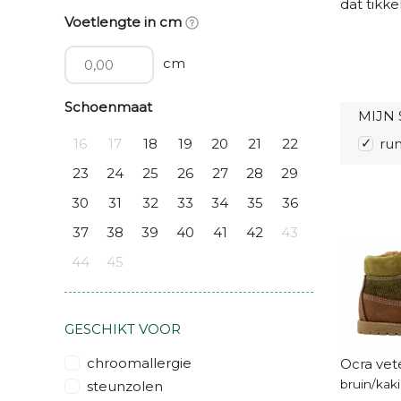
dat tikke
Voetlengte in cm
cm
Schoenmaat
MIJN 
16
17
18
19
20
21
22
ru
23
24
25
26
27
28
29
30
31
32
33
34
35
36
37
38
39
40
41
42
43
44
45
GESCHIKT VOOR
chroomallergie
Ocra vet
bruin/kaki
steunzolen