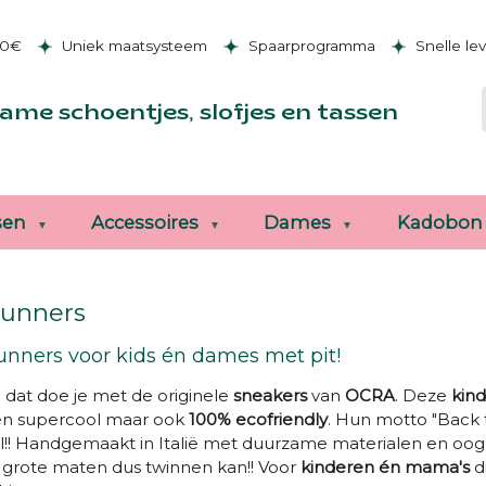
50€
Uniek maatsysteem
Spaarprogramma
Snelle le
ame schoentjes, slofjes en tassen
sen
Accessoires
Dames
Kadobon
runners
unners voor kids én dames met pit!
 dat doe je met de originele
sneakers
van
OCRA
. Deze
kin
een supercool maar ook
100% ecofriendly
. Hun motto "Back 
!! Handgemaakt in Italië met duurzame materialen en oog vo
n grote maten dus twinnen kan!! Voor
kinderen én mama's
d