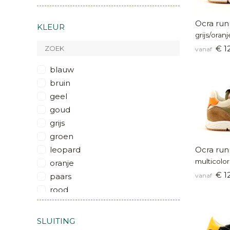
Ocra run
KLEUR
grijs/oran
€ 1
vanaf
blauw
bruin
geel
goud
grijs
groen
leopard
Ocra run
multicolor
oranje
€ 12
paars
vanaf
rood
roze
wit
SLUITING
zilver