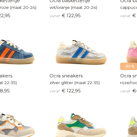
kettertje
Ocra baskettertje
Ocra ba
roze (maat 20-24)
wit/oranje (maat 20-24)
cappucc
22,95
€ 122,95
€ 
vanaf
vanaf
- 30 %
akers
Ocra sneakers
Ocra s
t 22-35)
zilver glitter (maat 22-35)
roze/ro
8,95
€ 122,95
€ 
vanaf
vanaf