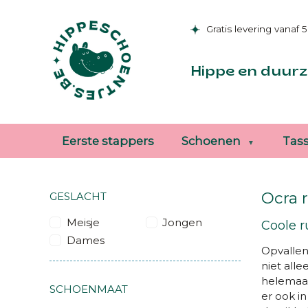
Gratis levering vanaf 
Hippe en duurz
Eerste stappers
Schoenen
Tas
Ocra 
GESLACHT
Meisje
Jongen
Coole r
Dames
Opvallen
niet all
helemaal
SCHOENMAAT
er ook i