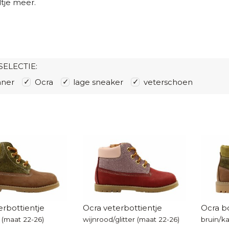
ltje meer.
SELECTIE:
nner
Ocra
lage sneaker
veterschoen
erbottientje
Ocra veterbottientje
Ocra b
 (maat 22-26)
wijnrood/glitter (maat 22-26)
bruin/ka