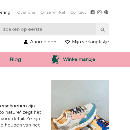
vering
Over ons
Onze winkel
Contact
Aanmelden
Mijn verlanglijstje
Winkelmandje
Blog
derschoenen
zijn
to nature" zegt het
or detail. Ze zijn
ie houden van net