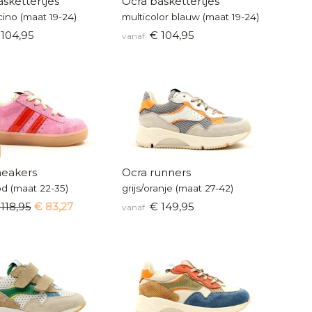
skettertjes
Ocra baskettertjes
ino (maat 19-24)
multicolor blauw (maat 19-24)
104,95
€ 104,95
vanaf
neakers
Ocra runners
od (maat 22-35)
grijs/oranje (maat 27-42)
118,95
€ 83,27
€ 149,95
vanaf