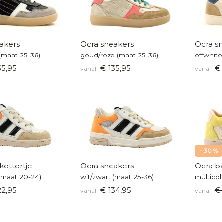
akers
Ocra sneakers
Ocra s
(maat 25-36)
goud/roze (maat 25-36)
offwhit
35,95
€ 135,95
€ 
vanaf
vanaf
- 30 %
kettertje
Ocra sneakers
Ocra ba
 (maat 20-24)
wit/zwart (maat 25-36)
22,95
€ 134,95
€
vanaf
vanaf