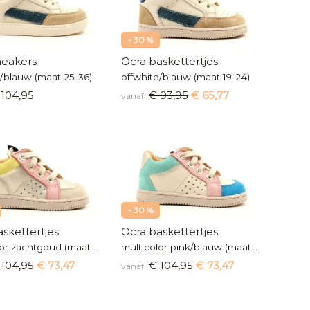
- 30 %
neakers
Ocra baskettertjes
e/blauw (maat 25-36)
offwhite/blauw (maat 19-24)
104,95
€ 93,95
€ 65,77
vanaf
- 30 %
skettertjes
Ocra baskettertjes
multicolor zachtgoud (maat 19-24)
multicolor pink/blauw (maat 19-24)
 104,95
€ 73,47
€ 104,95
€ 73,47
vanaf