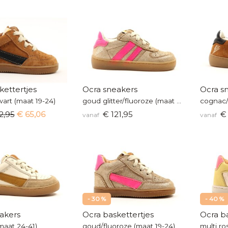
kettertjes
Ocra sneakers
Ocra s
art (maat 19-24)
goud glitter/fluoroze (maat 22-41)
cognac/
2,95
€ 65,06
€ 121,95
€ 
vanaf
vanaf
- 30 %
- 40 %
akers
Ocra baskettertjes
Ocra ba
maat 24-41)
goud/fluoroze (maat 19-24)
multi ro