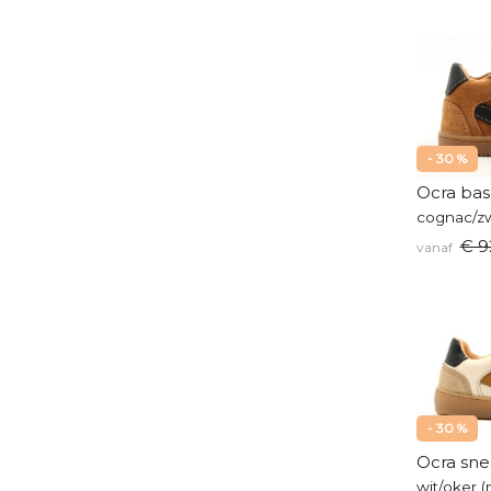
- 30 %
Ocra bas
cognac/zw
€ 9
vanaf
- 30 %
Ocra sne
wit/oker (