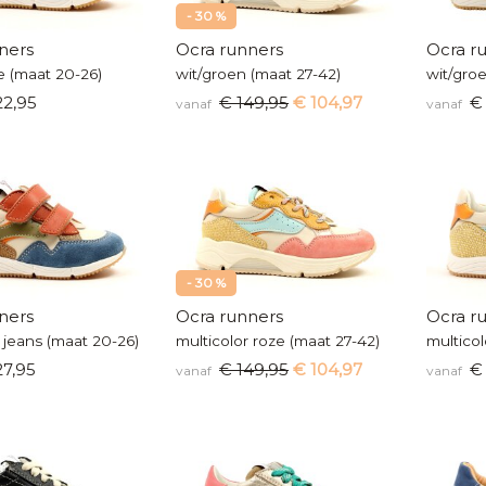
- 30 %
ners
Ocra runners
Ocra r
je (maat 20-26)
wit/groen (maat 27-42)
wit/gro
22,95
€ 149,95
€ 104,97
€ 
vanaf
vanaf
- 30 %
ners
Ocra runners
Ocra r
 jeans (maat 20-26)
multicolor roze (maat 27-42)
multicol
7,95
€ 149,95
€ 104,97
€ 
vanaf
vanaf