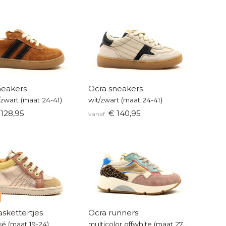
neakers
Ocra sneakers
zwart (maat 24-41)
wit/zwart (maat 24-41)
128,95
€ 140,95
vanaf
skettertjes
Ocra runners
sé (maat 19-24)
multicolor offwhite (maat 27-42)