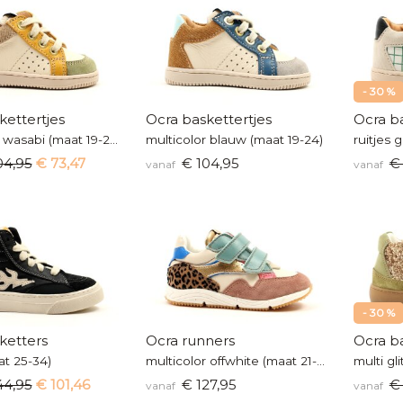
- 30 %
kettertjes
Ocra baskettertjes
Ocra ba
multicolor wasabi (maat 19-24)
multicolor blauw (maat 19-24)
ruitjes 
04,95
€ 73,47
€ 104,95
€
vanaf
vanaf
- 30 %
ketters
Ocra runners
Ocra b
at 25-34)
multicolor offwhite (maat 21-26)
multi gl
44,95
€ 101,46
€ 127,95
€ 
vanaf
vanaf