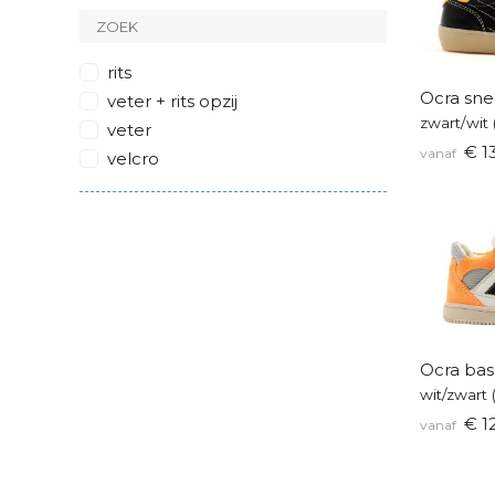
zwart
glitter
rits
multicolor
Ocra sne
veter + rits opzij
metallic
zwart/wit 
veter
€ 1
vanaf
velcro
Ocra bas
wit/zwart
€ 1
vanaf