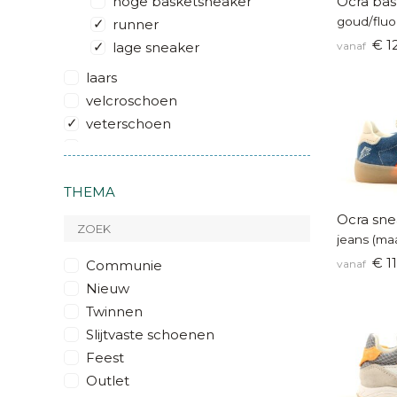
hoge basketsneaker
Ocra bas
goud/fluo
runner
€ 1
lage sneaker
vanaf
laars
velcroschoen
veterschoen
warm gevoerd
THEMA
Ocra sne
jeans (maa
€ 11
Communie
vanaf
Nieuw
Twinnen
Slijtvaste schoenen
Feest
Outlet