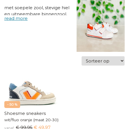
met soepele zool, stevige hiel
en uitneembare binnenzool.
- 50 %
Shoesme sneakers
wit/fluo oranje (maat 20-30)
€ 99,95
€ 49,97
vanaf