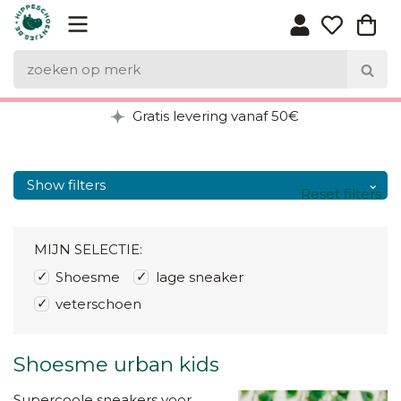
Gratis levering vanaf 50€
Show filters
Reset filters
MIJN SELECTIE:
Shoesme
lage sneaker
veterschoen
Shoesme urban kids
Supercoole sneakers voor