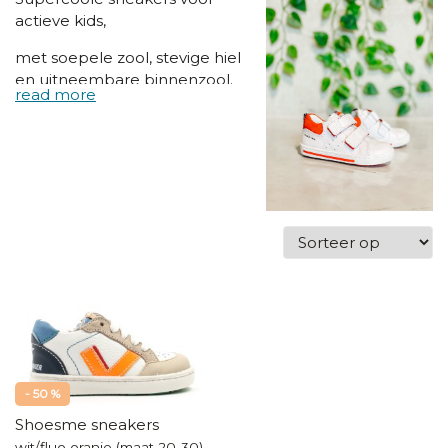
actieve kids,
met soepele zool, stevige hiel
en uitneembare binnenzool.
- 50 %
Shoesme sneakers
wit/fluo oranje (maat 20-30)