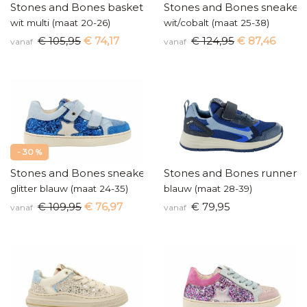
Stones and Bones baskettertje
Stones and Bones sneaker
wit multi (maat 20-26)
wit/cobalt (maat 25-38)
€ 105,95
€ 74,17
€ 124,95
€ 87,46
vanaf
vanaf
- 30 %
Stones and Bones sneaker
Stones and Bones runners
glitter blauw (maat 24-35)
blauw (maat 28-39)
€ 109,95
€ 76,97
€ 79,95
vanaf
vanaf