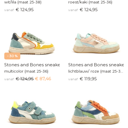
wit/lila (maat 25-38)
roest/kaki (maat 25-36)
€ 124,95
€ 124,95
vanaf
vanaf
- 30 %
Stones and Bones sneakers
Stones and Bones sneaker
multicolor (maat 25-36)
lichtblauw/ roze (maat 25-38)
€ 124,95
€ 87,46
€ 119,95
vanaf
vanaf