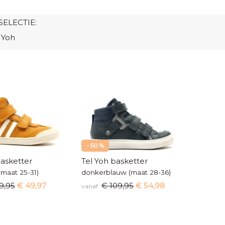
SELECTIE:
 Yoh
- 50 %
basketter
Tel Yoh basketter
(maat 25-31)
donkerblauw (maat 28-36)
9,95
€ 49,97
€ 109,95
€ 54,98
vanaf