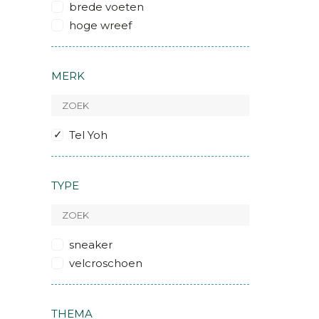
brede voeten
hoge wreef
MERK
Tel Yoh
TYPE
sneaker
velcroschoen
THEMA