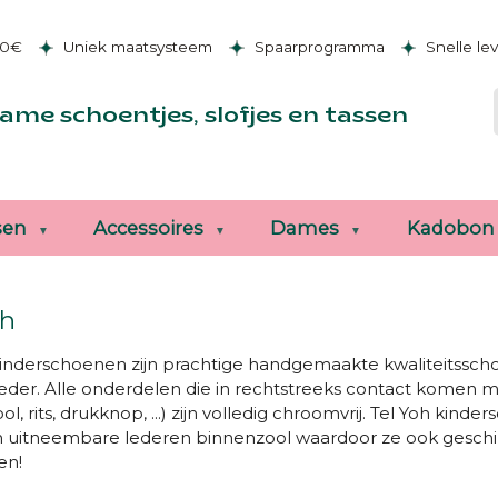
50€
Uniek maatsysteem
Spaarprogramma
Snelle le
ame schoentjes, slofjes en tassen
sen
Accessoires
Dames
Kadobon
oh
kinderschoenen zijn prachtige handgemaakte kwaliteitsscho
leder. Alle onderdelen die in rechtstreeks contact komen m
l, rits, drukknop, ...) zijn volledig chroomvrij. Tel Yoh kin
n uitneembare lederen binnenzool waardoor ze ook geschik
en!