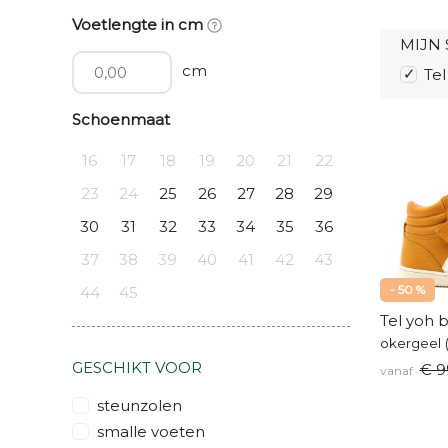
Voetlengte in cm
MIJN 
cm
Tel
Schoenmaat
16
17
18
19
20
21
22
23
24
25
26
27
28
29
30
31
32
33
34
35
36
37
38
39
40
41
42
43
- 50 %
44
45
Tel yoh 
okergeel 
GESCHIKT VOOR
€ 9
vanaf
steunzolen
smalle voeten