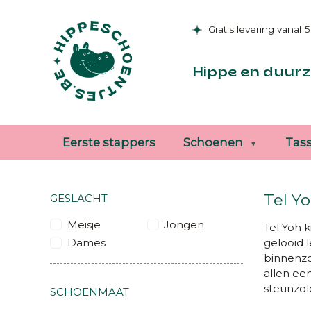
Gratis levering vanaf 
Hippe en duurz
Eerste stappers
Schoenen
Tas
Tel Y
GESLACHT
Meisje
Jongen
Tel Yoh 
Dames
gelooid 
binnenzoo
allen ee
steunzol
SCHOENMAAT