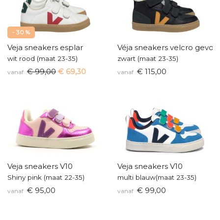
- 30 %
Veja sneakers esplar
Véja sneakers velcro gevoe
wit rood (maat 23-35)
zwart (maat 23-35)
€ 99,00
€ 69,30
€ 115,00
vanaf
vanaf
Veja sneakers V10
Veja sneakers V10
Shiny pink (maat 22-35)
multi blauw(maat 23-35)
€ 95,00
€ 99,00
vanaf
vanaf