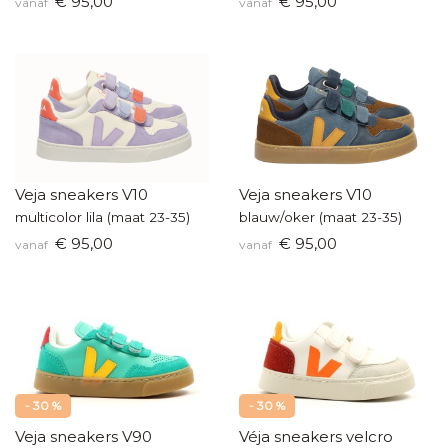
€ 95,00
€ 95,00
vanaf
vanaf
Veja sneakers V10
Veja sneakers V10
multicolor lila (maat 23-35)
blauw/oker (maat 23-35)
€ 95,00
€ 95,00
vanaf
vanaf
- 30 %
- 30 %
Veja sneakers V90
Véja sneakers velcro