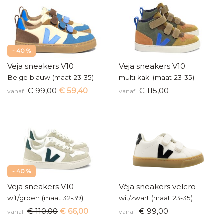
- 40 %
Veja sneakers V10
Veja sneakers V10
Beige blauw (maat 23-35)
multi kaki (maat 23-35)
€ 99,00
€ 59,40
€ 115,00
vanaf
vanaf
- 40 %
Veja sneakers V10
Véja sneakers velcro
wit/groen (maat 32-39)
wit/zwart (maat 23-35)
€ 110,00
€ 66,00
€ 99,00
vanaf
vanaf