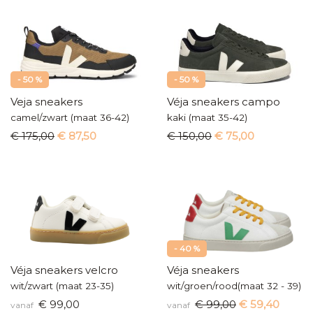
- 50 %
- 50 %
Veja sneakers
Véja sneakers campo
camel/zwart (maat 36-42)
kaki (maat 35-42)
€ 175,00
€ 87,50
€ 150,00
€ 75,00
- 40 %
Véja sneakers velcro
Véja sneakers
wit/zwart (maat 23-35)
wit/groen/rood(maat 32 - 39)
€ 99,00
€ 99,00
€ 59,40
vanaf
vanaf