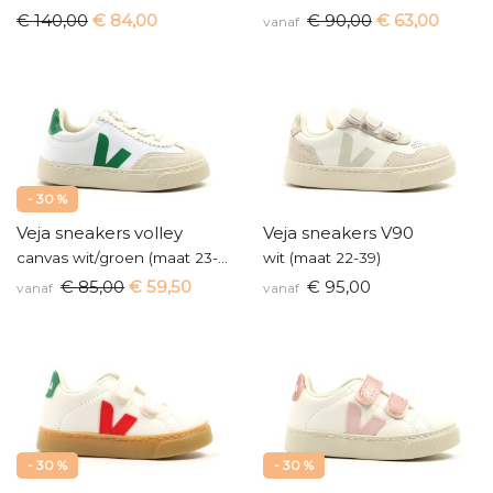
€ 140,00
€ 84,00
€ 90,00
€ 63,00
vanaf
- 30 %
Veja sneakers volley
Veja sneakers V90
canvas wit/groen (maat 23-35)
wit (maat 22-39)
€ 85,00
€ 59,50
€ 95,00
vanaf
vanaf
- 30 %
- 30 %