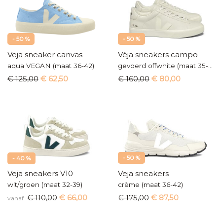
- 50 %
- 50 %
Veja sneaker canvas
Véja sneakers campo
aqua VEGAN (maat 36-42)
gevoerd offwhite (maat 35-42)
€ 125,00
€ 62,50
€ 160,00
€ 80,00
- 50 %
- 40 %
Veja sneakers V10
Veja sneakers
wit/groen (maat 32-39)
crème (maat 36-42)
€ 110,00
€ 66,00
€ 175,00
€ 87,50
vanaf