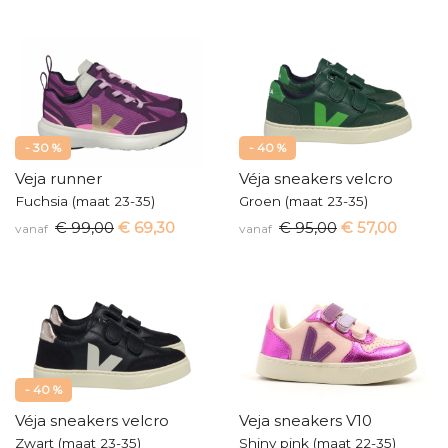
- 30 %
- 40 %
Veja runner
Véja sneakers velcro
Fuchsia (maat 23-35)
Groen (maat 23-35)
€ 99,00
€ 69,30
€ 95,00
€ 57,00
vanaf
vanaf
- 40 %
Véja sneakers velcro
Veja sneakers V10
Zwart (maat 23-35)
Shiny pink (maat 22-35)