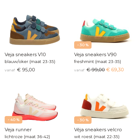
- 30 %
Veja sneakers V10
Veja sneakers V90
blauw/oker (maat 23-35)
freshmint (maat 23-35)
€ 95,00
€ 99,00
€ 69,30
vanaf
vanaf
- 40 %
- 30 %
Veja runner
Véja sneakers velcro
lichtroze (maat 36-42)
wit roest (maat 22-35)