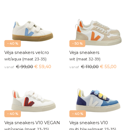
- 40 %
- 50 %
Véja sneakers velcro
Veja sneakers
wit/aqua (maat 23-35)
wit (maat 32-39)
€ 99,00
€ 59,40
€ 110,00
€ 55,00
vanaf
vanaf
- 40 %
- 40 %
Veja sneakers V10 VEGAN
Veja sneakers V10
wit/oranje (maat 23-35)
multi blauw(maat 23-35)