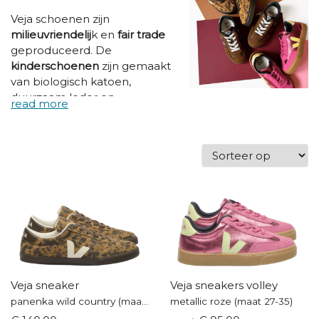
Veja schoenen zijn
milieuvriendelij
k en
fair trade
geproduceerd. De
kinderschoenen
zijn gemaakt
van biologisch katoen,
duurzaam leder en
natuurrubber.
Veja
is een
sociaal-bewust en betrokken
merk dat 'fashion', 'kwaliteit' en
'eco' mooi combineert! Ook
de
mama's
(en zelfs papa's
met kleine voeten ;) ) kunnen
hun hart ophalen, want
sommige modellen lopen
tot
maat 42
!! Voor ieder wat wils
dus, en wij zijn alvast helemaal
verliefd.
Veja sneaker
Veja sneakers volley
panenka wild country (maat 36-40)
metallic roze (maat 27-35)