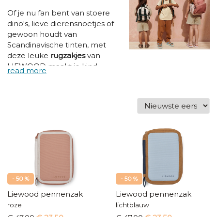
Of je nu fan bent van stoere
dino's, lieve dierensnoetjes of
gewoon houdt van
Scandinavische tinten, met
deze leuke
rugzakjes
van
LIEWOOD maakt je kind
sowieso een stijlvolle start in
de
kleuterschool
. De tasjes zijn
vervaardigd van 100%
gerecycleerd polyester en
zitten comfortabel op de rug.
Niet alleen het meest
schattige wat je ooit zag, maar
ook helemaal kids- &
ecofriendly dus!!
- 50 %
- 50 %
Liewood pennenzak
Liewood pennenzak
roze
lichtblauw