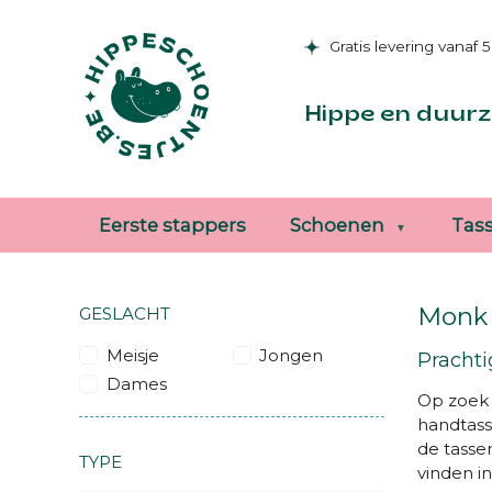
Gratis levering vanaf 
Hippe en duurz
Eerste stappers
Schoenen
Tas
Monk 
GESLACHT
Meisje
Jongen
Pracht
Dames
Op zoek 
handtas
de tassen
TYPE
vinden i