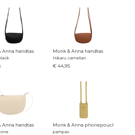
 Anna handtas
Monk & Anna handtas
black
Hikaru carnelian
5
€ 44,95
 Anna handtas
Monk & Anna phonepouch
tone
pampas