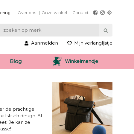
vering
Over ons
Onze winkel
Contact
Aanmelden
Mijn verlanglijstje
Winkelmandje
Blog
ier de prachtige
alistisch design. Al
et. Je kan ze
asse!