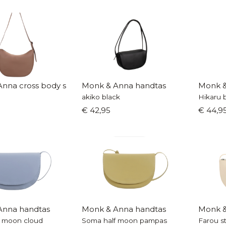
Anna cross body shopper
Monk & Anna handtas
Monk &
akiko black
Hikaru 
€ 42,95
€ 44,9
Anna handtas
Monk & Anna handtas
Monk &
f moon cloud
Soma half moon pampas
Farou s