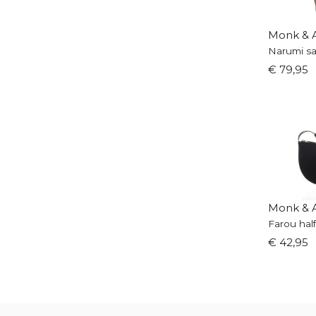
Monk & 
Narumi s
€ 79,95
Monk & 
Farou hal
€ 42,95