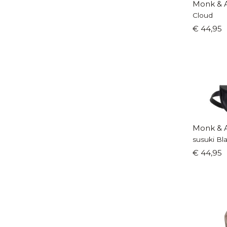
Monk & A
Cloud
€ 44,95
Monk & A
susuki Bl
€ 44,95