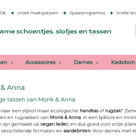
50€
Uniek maatsysteem
Spaarprogramma
Snelle le
ame schoentjes, slofjes en tassen
sen
Accessoires
Dames
Kadobon
& Anna
ige tassen van Monk & Anna
naar een stijlvol maar ecologische
handtas
of
rugzak
? Zieh
sen en rugzakken van
Monk & Anna
in een tijdloos en minim
 zijn gemaakt uit
vegan leder
, en dus goed voor onze plane
n verschillende formaten en
aardetinten
. Voor dames met kl