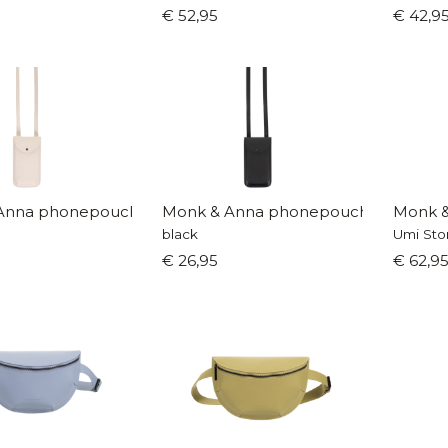
€ 52,95
€ 42,9
Anna phonepouch
Monk & Anna phonepouch
Monk &
black
Umi Sto
€ 26,95
€ 62,9