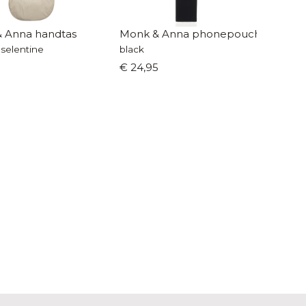
 Anna handtas
Monk & Anna phonepouch
selentine
black
5
€ 24,95