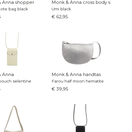
 Anna shopper
Monk & Anna cross body shopper
tote bag black
Umi black
5
€ 62,95
& Anna
Monk & Anna handtas
ouch selentine
Farou half moon hematite
5
€ 39,95