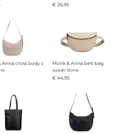
5
€ 26,95
 Anna cross body shopper
Monk & Anna belt bag
ne
susuki Stone
5
€ 44,95