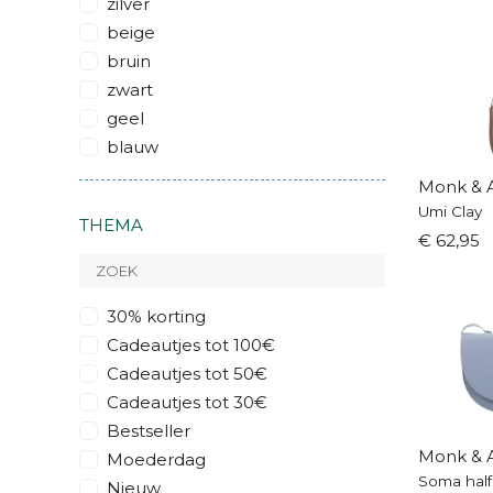
zilver
beige
bruin
zwart
geel
blauw
Monk & 
Umi Clay
THEMA
€ 62,95
30% korting
Cadeautjes tot 100€
Cadeautjes tot 50€
Cadeautjes tot 30€
Bestseller
Monk & 
Moederdag
Soma hal
Nieuw