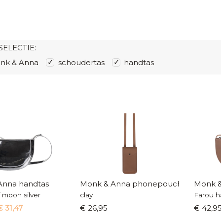
SELECTIE:
nk & Anna
schoudertas
handtas
Anna handtas
Monk & Anna phonepouch
Monk &
 moon silver
clay
Farou h
€ 31,47
€ 26,95
€ 42,9