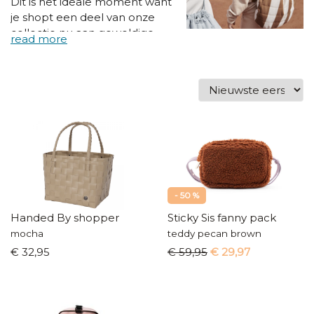
Dit is het ideale moment want
je shopt een deel van onze
collectie nu aan geweldige
BLACK FRIDAY kortingen!
- 50 %
Handed By shopper
Sticky Sis fanny pack
mocha
teddy pecan brown
€ 32,95
€ 59,95
€ 29,97