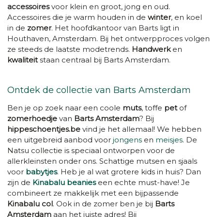
accessoires
voor klein en groot, jong en oud.
Accessoires die je warm houden in de
winter
, en koel
in de
zomer
. Het hoofdkantoor van Barts ligt in
Houthaven, Amsterdam. Bij het ontwerpproces volgen
ze steeds de laatste modetrends.
Handwerk
en
kwaliteit
staan centraal bij Barts Amsterdam.
Ontdek de collectie van Barts Amsterdam
Ben je op zoek naar een coole
muts
, toffe
pet
of
zomerhoedje
van
Barts Amsterdam
? Bij
hippeschoentjes.be
vind je het allemaal! We hebben
een uitgebreid aanbod voor
jongens
en
meisjes
. De
Natsu collectie is speciaal ontworpen voor de
allerkleinsten onder ons. Schattige mutsen en sjaals
voor
babytjes
. Heb je al wat grotere kids in huis? Dan
zijn de
Kinabalu beanies
een echte must-have! Je
combineert ze makkelijk met een bijpassende
Kinabalu col
. Ook in de zomer ben je bij
Barts
Amsterdam
aan het juiste adres! Bij