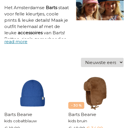
Het Amsterdamse
Barts
staat
voor felle kleurtjes, coole
prints & leuke details! Maak je
outfit helemaal af met de
leuke
accessoires
van Barts!
Petten, sjaals, zomerhoedjes,
handschoenen,... je vindt het
allemaal bij hippeschoentjes!
- 30 %
Barts Beanie
Barts Beanie
kids cobaltblauw
kids bruin