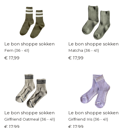
Le bon shoppe sokken
Le bon shoppe sokken
Fern (36 - 41)
Matcha (36 - 41)
€ 17,99
€ 17,99
Le bon shoppe sokken
Le bon shoppe sokken
Girlfriend Oatmeal (36 - 41)
Girlfriend Iris (36 - 41)
€ 17,99
€ 17,99