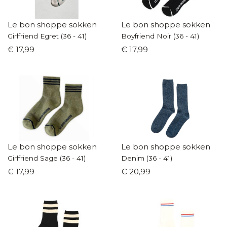
Le bon shoppe sokken
Le bon shoppe sokken
Girlfriend Egret (36 - 41)
Boyfriend Noir (36 - 41)
€ 17,99
€ 17,99
Le bon shoppe sokken
Le bon shoppe sokken
Girlfriend Sage (36 - 41)
Denim (36 - 41)
€ 17,99
€ 20,99