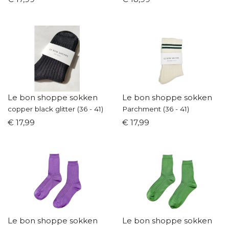
Le bon shoppe sokken
Le bon shoppe sokken
copper black glitter (36 - 41)
Parchment (36 - 41)
€ 17,99
€ 17,99
Le bon shoppe sokken
Le bon shoppe sokken