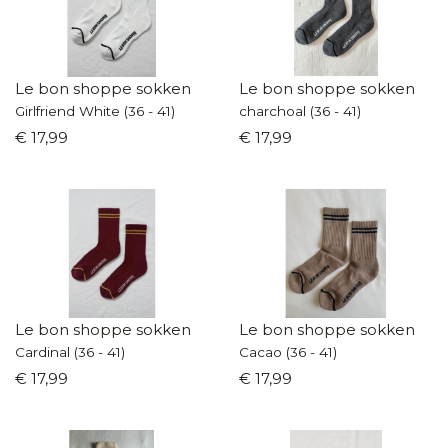
Le bon shoppe sokken
Le bon shoppe sokken
Girlfriend White (36 - 41)
charchoal (36 - 41)
€ 17,99
€ 17,99
Le bon shoppe sokken
Le bon shoppe sokken
Cardinal (36 - 41)
Cacao (36 - 41)
€ 17,99
€ 17,99