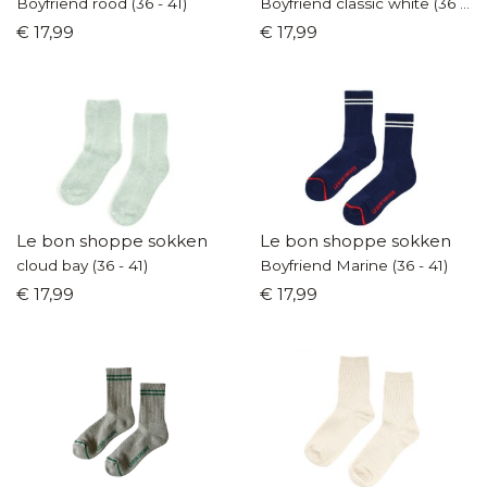
Boyfriend rood (36 - 41)
Boyfriend classic white (36 - 41)
€ 17,99
€ 17,99
Le bon shoppe sokken
Le bon shoppe sokken
cloud bay (36 - 41)
Boyfriend Marine (36 - 41)
€ 17,99
€ 17,99