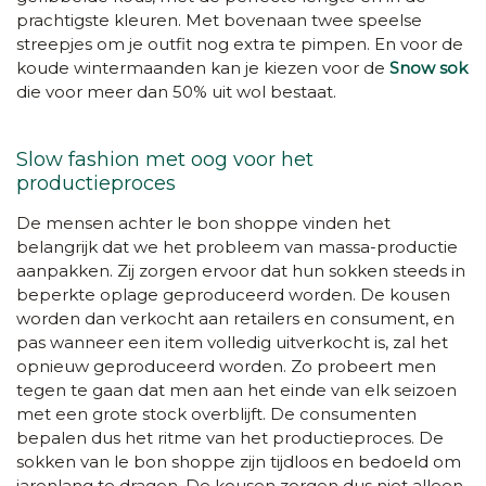
prachtigste kleuren. Met bovenaan twee speelse
streepjes om je outfit nog extra te pimpen. En voor de
koude wintermaanden kan je kiezen voor de
Snow sok
die voor meer dan 50% uit wol bestaat.
Slow fashion met oog voor het
productieproces
De mensen achter le bon shoppe vinden het
belangrijk dat we het probleem van massa-productie
aanpakken. Zij zorgen ervoor dat hun sokken steeds in
beperkte oplage geproduceerd worden. De kousen
worden dan verkocht aan retailers en consument, en
pas wanneer een item volledig uitverkocht is, zal het
opnieuw geproduceerd worden. Zo probeert men
tegen te gaan dat men aan het einde van elk seizoen
met een grote stock overblijft. De consumenten
bepalen dus het ritme van het productieproces. De
sokken van le bon shoppe zijn tijdloos en bedoeld om
jarenlang te dragen. De kousen zorgen dus niet alleen