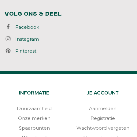
VOLG ONS & DEEL
Facebook
Instagram
Pinterest
INFORMATIE
JE ACCOUNT
Duurzaamheid
Aanmelden
Onze merken
Registratie
Spaarpunten
Wachtwoord vergeten