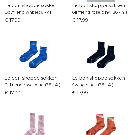
Le bon shoppe sokken
Le bon shoppe sokken
Boyfriend white(36 - 41)
Girlfriend rose pink( 36 - 41)
€ 17,99
€ 17,99
Le bon shoppe sokken
Le bon shoppe sokken
Girlfriend royal blue (36 - 41)
Swing black (36 - 41)
€ 17,99
€ 17,99