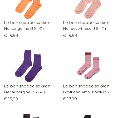
Le bon shoppe sokken
Le bon shoppe sokken
Her tangerine (36 - 41)
Her desert rose (36 - 41)
€ 15,99
€ 15,99
Le bon shoppe sokken
Le bon shoppe sokken
Her aubergine (36 - 41)
Boyfriend Amour pink (36 - 41)
€ 15,99
€ 17,99