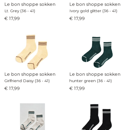
Le bon shoppe sokken
Le bon shoppe sokken
Lt. Grey (36 - 41)
Ivory gold glitter (36 - 41)
€ 17,99
€ 17,99
Le bon shoppe sokken
Le bon shoppe sokken
Girlfriend Daisy (36 - 41)
hunter green (36 - 41)
€ 17,99
€ 17,99