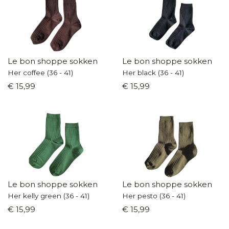
Le bon shoppe sokken
Le bon shoppe sokken
Her coffee (36 - 41)
Her black (36 - 41)
€ 15,99
€ 15,99
Le bon shoppe sokken
Le bon shoppe sokken
Her kelly green (36 - 41)
Her pesto (36 - 41)
€ 15,99
€ 15,99