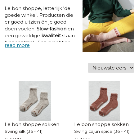
Le bon shoppe, letterlijk 'de
goede winkel'. Producten die
er goed uitzien én je goed
doen voelen.
Slow-fashion
en
een geweldige
kwaliteit
staan
hier centraal. Een prachtige
collectie
kwalitatieve sokken
,
in heel veel kleuren, voor elke
outfit is er een matching
paar!
Le bon shoppe sokken
Le bon shoppe sokken
Swing silk (36 - 41)
Swing cajun spice (36 - 41)