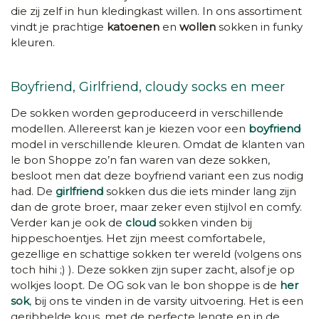
die zij zelf in hun kledingkast willen. In ons assortiment
vindt je prachtige
katoenen
en
wollen
sokken in funky
kleuren.
Boyfriend, Girlfriend, cloudy socks en meer
De sokken worden geproduceerd in verschillende
modellen. Allereerst kan je kiezen voor een
boyfriend
model in verschillende kleuren. Omdat de klanten van
le bon Shoppe zo’n fan waren van deze sokken,
besloot men dat deze boyfriend variant een zus nodig
had. De
girlfriend
sokken dus die iets minder lang zijn
dan de grote broer, maar zeker even stijlvol en comfy.
Verder kan je ook de
cloud
sokken vinden bij
hippeschoentjes. Het zijn meest comfortabele,
gezellige en schattige sokken ter wereld (volgens ons
toch hihi ;) ). Deze sokken zijn super zacht, alsof je op
wolkjes loopt. De OG sok van le bon shoppe is de
her
sok
,
bij ons te vinden in de varsity uitvoering. Het is een
geribbelde kous, met de perfecte lengte en in de