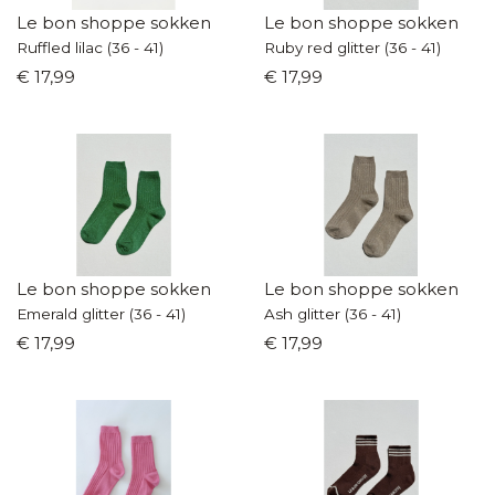
Le bon shoppe sokken
Le bon shoppe sokken
Ruffled lilac (36 - 41)
Ruby red glitter (36 - 41)
€ 17,99
€ 17,99
Le bon shoppe sokken
Le bon shoppe sokken
Emerald glitter (36 - 41)
Ash glitter (36 - 41)
€ 17,99
€ 17,99