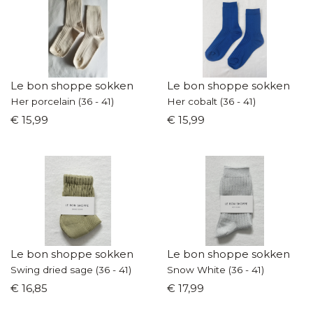
Le bon shoppe sokken
Le bon shoppe sokken
Her porcelain (36 - 41)
Her cobalt (36 - 41)
€ 15,99
€ 15,99
Le bon shoppe sokken
Le bon shoppe sokken
Swing dried sage (36 - 41)
Snow White (36 - 41)
€ 16,85
€ 17,99