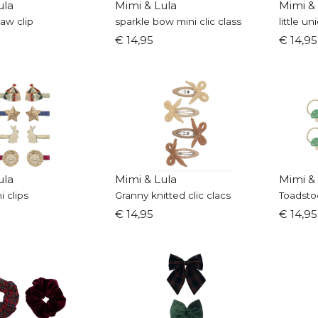
ula
Mimi & Lula
Mimi &
aw clip
sparkle bow mini clic class
little un
€ 14,95
€ 14,95
ula
Mimi & Lula
Mimi &
i clips
Granny knitted clic clacs
Toadsto
€ 14,95
€ 14,95