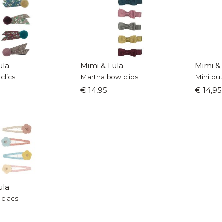
ula
Mimi & Lula
Mimi &
clics
Martha bow clips
Mini but
€ 14,95
€ 14,95
ula
 clacs