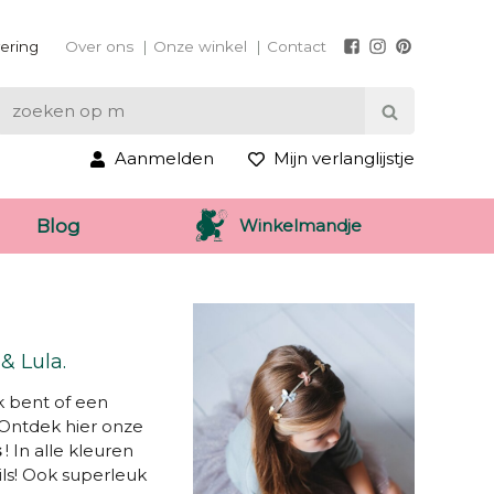
vering
Over ons
Onze winkel
Contact
Aanmelden
Mijn verlanglijstje
Winkelmandje
Blog
& Lula.
ck bent of een
g. Ontdek hier onze
s
! In alle kleuren
ils! Ook superleuk