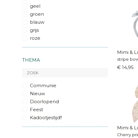
geel
groen
blauw
grijs
roze
Mimi & L
stripe bow
THEMA
€ 14,95
Communie
Nieuw
Doorlopend
Feest
Kadootjestijd!!
Mimi & L
Cherry pr