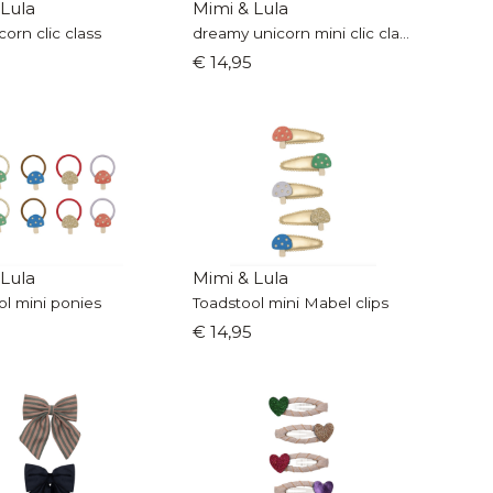
 Lula
Mimi & Lula
icorn clic class
dreamy unicorn mini clic clacs
€ 14,95
 Lula
Mimi & Lula
ol mini ponies
Toadstool mini Mabel clips
€ 14,95