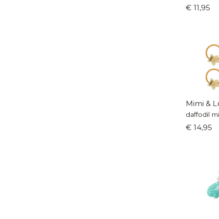
€ 11,95
Mimi & L
daffodil m
€ 14,95