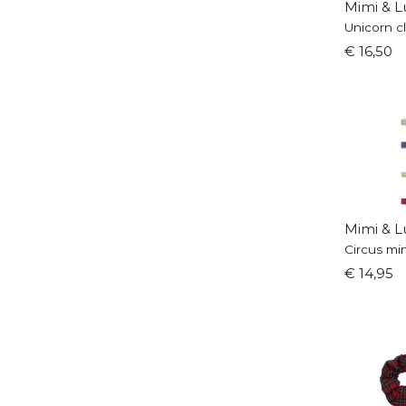
Mimi & L
Unicorn cl
€ 16,50
Mimi & L
Circus min
€ 14,95