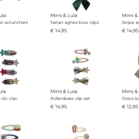
ula
Mimi & Lula
Mimi &
an scrunchies
Tartan agnes bow clips
Stripe 
€ 14,95
€ 14,95
ula
Mimi & Lula
Mimi &
 clic clac
Rollerskate clip set
Disco b
€ 14,95
€ 12,95