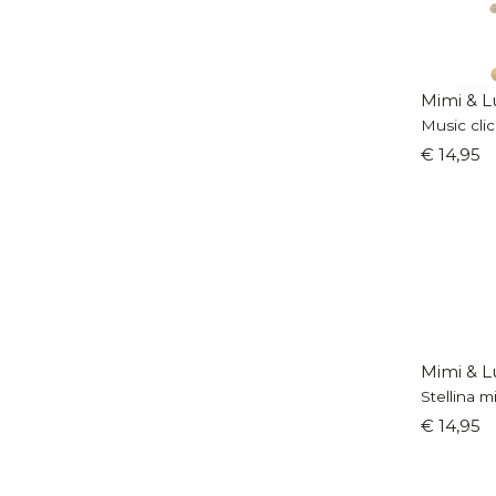
Mimi & L
Music clic
€ 14,95
Mimi & L
Stellina mi
€ 14,95