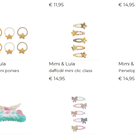
€ 11,95
€ 14,95
ula
Mimi & Lula
Mimi &
ini ponies
daffodil mini clic class
Penelope
€ 14,95
€ 14,95