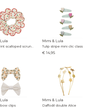
 Lula
Mimi & Lula
Heart print scalloped scrunchie
Tulip stripe mini clic class
€ 14,95
 Lula
Mimi & Lula
bow clips
Daffodil double Alice