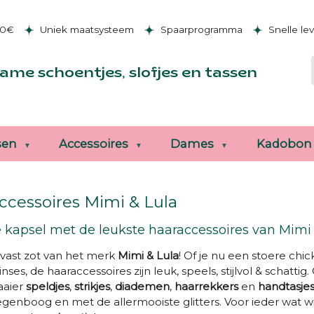
50€
Uniek maatsysteem
Spaarprogramma
Snelle le
ame schoentjes, slofjes en tassen
sen
Accessoires
Dames
Kadobon
ccessoires Mimi & Lula
 kapsel met de leukste haaraccessoires van Mimi 
alvast zot van het merk
Mimi & Lula
! Of je nu een stoere chi
inses, de haaraccessoires zijn leuk, speels, stijlvol & schatti
aaier
speldjes
,
strikjes
,
diademen
,
haarrekkers
en
handtasje
egenboog en met de allermooiste glitters. Voor ieder wat w