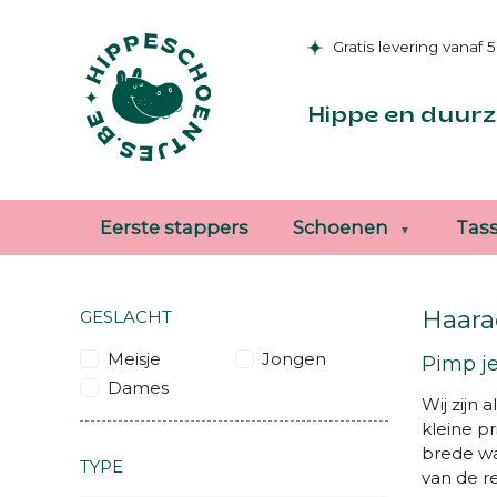
Gratis levering vanaf 
Hippe en duurz
Eerste stappers
Schoenen
Tas
Haara
GESLACHT
Meisje
Jongen
Pimp je
Dames
Wij zijn 
kleine pr
brede w
TYPE
van de r