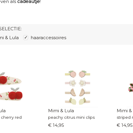
ven als
cadeautje
!
SELECTIE:
i & Lula
haaraccessoires
ula
Mimi & Lula
Mimi &
cherry red
peachy citrus mini clips
striped 
€ 14,95
€ 14,95