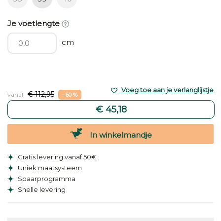
Je voetlengte
cm
Voeg toe aan je verlanglijstje
€ 112,95
vanaf
- 60 %
€ 45,18
In winkelmandje
Gratis levering vanaf 50€
Uniek maatsysteem
Spaarprogramma
Snelle levering