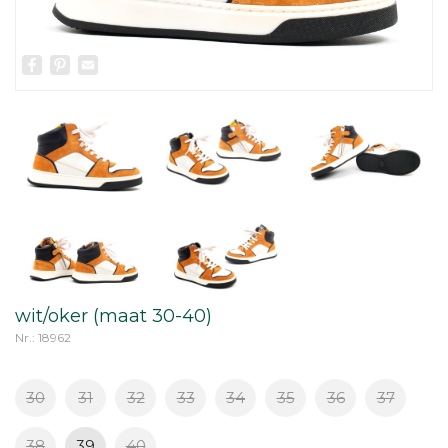
Facebook
Pinterest
Email
wit/oker (maat 30-40)
Nr.: 18962
30
31
32
33
34
35
36
37
38
39
40