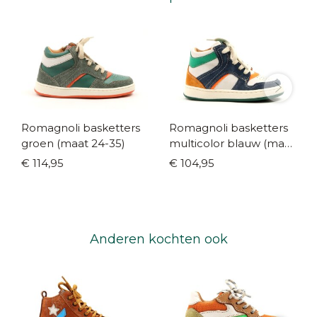
Romagnoli basketters
Romagnoli basketters
groen (maat 24-35)
multicolor blauw (maat
22-29)
€ 114,95
€ 104,95
Anderen kochten ook