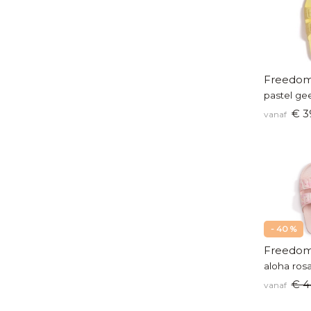
Freedom
pastel gee
€ 3
vanaf
- 40 %
Freedom
aloha ros
€ 4
vanaf