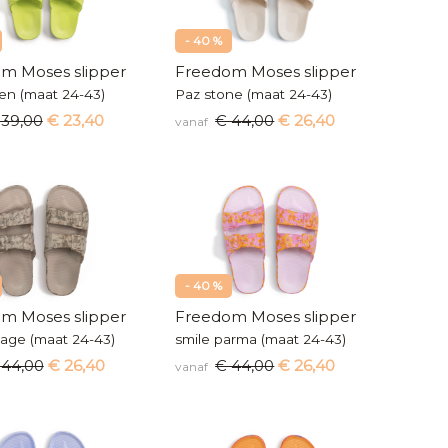
- 40 %
m Moses slipper
Freedom Moses slipper
oen (maat 24-43)
Paz stone (maat 24-43)
 39,00
€ 23,40
€ 44,00
€ 26,40
vanaf
- 40 %
m Moses slipper
Freedom Moses slipper
age (maat 24-43)
smile parma (maat 24-43)
 44,00
€ 26,40
€ 44,00
€ 26,40
vanaf