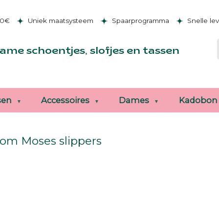
50€
Uniek maatsysteem
Spaarprogramma
Snelle le
ame schoentjes, slofjes en tassen
sen
Accessoires
Dames
Kadobon
om Moses slippers