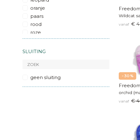
oranje
Freedom
paars
Wildcat s
€ 4
rood
vanaf
roze
wit
zwart
SLUITING
- 30 %
geen sluiting
Freedom
orchid (m
€ 4
vanaf