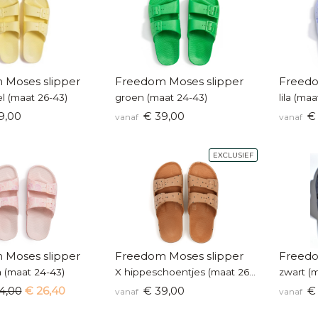
 Moses slipper
Freedom Moses slipper
Freedo
l (maat 26-43)
groen (maat 24-43)
lila (ma
9,00
€ 39,00
€ 
vanaf
vanaf
EXCLUSIEF
 Moses slipper
Freedom Moses slipper
Freedo
a (maat 24-43)
X hippeschoentjes (maat 26-43)
zwart (
4,00
€ 26,40
€ 39,00
€ 
vanaf
vanaf