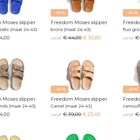
- 30 %
- 40 %
 Moses slipper
Freedom Moses slipper
Freedo
allic (maat 24-43)
brons (maat 24-43)
fluo gr
4,00
€ 44,00
€ 30,80
€
vanaf
vanaf
- 40 %
- 40 %
 Moses slipper
Freedom Moses slipper
Freedo
nds (maat 24-43)
Camel (maat 24-43)
camoufl
4,00
€ 39,00
€ 23,40
€
vanaf
vanaf