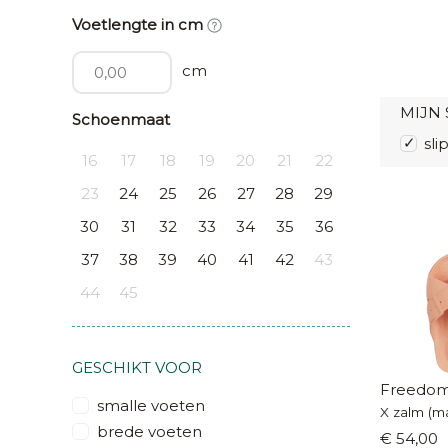
Voetlengte in cm
cm
MIJN 
Schoenmaat
sli
16
17
18
19
20
21
22
23
24
25
26
27
28
29
30
31
32
33
34
35
36
37
38
39
40
41
42
43
44
45
GESCHIKT VOOR
Freedom
smalle voeten
X zalm (ma
brede voeten
€ 54,00