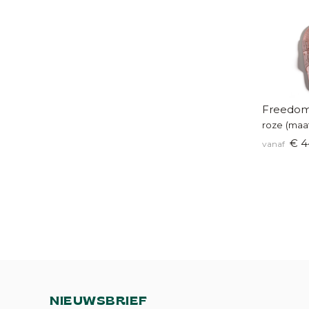
Freedom
roze (maa
€ 4
vanaf
NIEUWSBRIEF