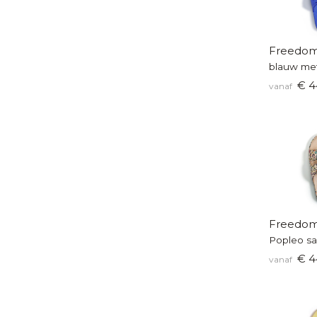
Freedom
blauw met
€ 4
vanaf
Freedom
Popleo sa
€ 4
vanaf