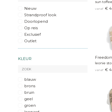
sun toffee
Nieuw
€ 4
vanaf
Strandproof look
Doorlopend
Op reis
Exclusief
Outlet
Freedom
KLEUR
leonie st
€ 4
vanaf
blauw
brons
bruin
geel
groen
leopard