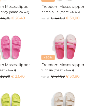
m Moses slipper
Freedom Moses slipper
arley (maat 24-43)
primo blue (maat 24-43)
 44,00
€ 26,40
€ 44,00
€ 30,80
vanaf
- 30 %
m Moses slipper
Freedom Moses slipper
aat 24-43)
fuchsia (maat 24-43)
 39,00
€ 23,40
€ 44,00
€ 30,80
vanaf