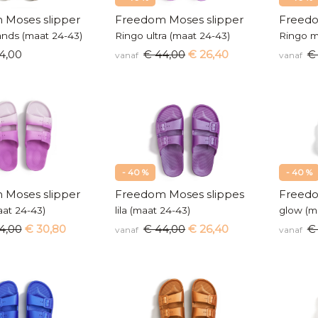
 Moses slipper
Freedom Moses slipper
Freedo
ands (maat 24-43)
Ringo ultra (maat 24-43)
Ringo m
4,00
€ 44,00
€ 26,40
€
vanaf
vanaf
- 40 %
- 40 %
 Moses slipper
Freedom Moses slippes
Freedo
aat 24-43)
lila (maat 24-43)
glow (m
4,00
€ 30,80
€ 44,00
€ 26,40
€
vanaf
vanaf