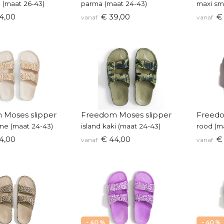
 (maat 26-43)
parma (maat 24-43)
maxi sm
4,00
€ 39,00
€ 
vanaf
vanaf
 Moses slipper
Freedom Moses slipper
Freedo
one (maat 24-43)
island kaki (maat 24-43)
rood (m
4,00
€ 44,00
€ 
vanaf
vanaf
- 40 %
- 40 %