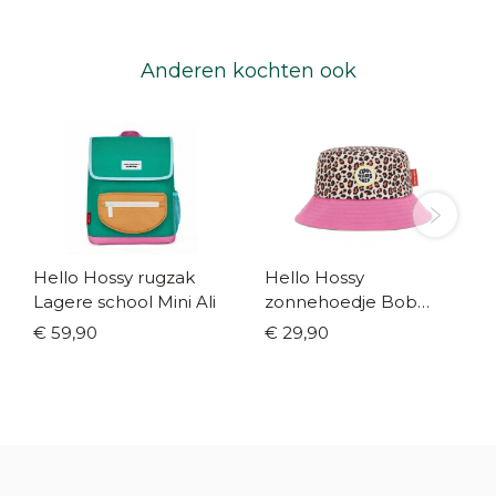
Anderen kochten ook
Hello Hossy rugzak
Hello Hossy
Lagere school Mini Ali
zonnehoedje Bob
Leopard#7
€ 59,90
€ 29,90