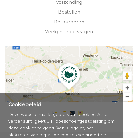
Verzending
Bestellen
Retourneren
Veelgestelde vragen
Cookiebeleid
Deze website maakt gebruik van cookies. Als u
verder surft, geeft u Hippeschoentjes toelating om
deze cookies te gebruiken. Opgelet, het
blokkeren van bepaalde cookies verhindert het