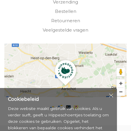
Verzending
Bestellen
Retourneren
Veelgestelde vragen
Cookiebeleid
Deze website maakt gebruik van cookies. Als u
verder surft, geeft u Hippeschoentjes toelating om
deze cookies te gebruiken. Opgelet, het
blokkeren van bepaalde cookies verhindert het