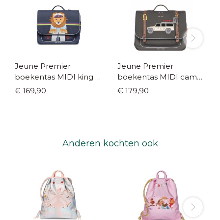
Jeune Premier
Jeune Premier
boekentas MIDI king of
boekentas MIDI camp
the cobbles
life
€ 169,90
€ 179,90
Anderen kochten ook