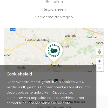
Bestellen
Retourneren
Veelgestelde vragen
Cookiebeleid
Deze website maakt gebruik van cookies. Als u
verder surft, geeft u Hippeschoentjes toelating om
deze cookies te gebruiken. Opgelet, het
blokkeren van bepaalde cookies verhindert het
© 2013-2026 HIPPOO bv - all rights reserved
correct functioneren van deze website.
Algemene voorwaarden