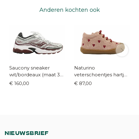
Anderen kochten ook
Saucony sneaker
Naturino
wit/bordeaux (maat 35-
veterschoentjes hartjes
42)
roze (maat 18-23)
€ 160,00
€ 87,00
NIEUWSBRIEF