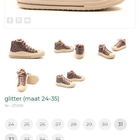
Facebook
Pinterest
Email
glitter (maat 24-35)
Nr.: 27099
24
25
26
27
28
29
30
31
32
33
34
35