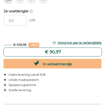
Je voetlengte
cm
Voeg toe aan je verlanglijstje
€ 129,95
vanaf
- 30 %
€ 90,97
In winkelmandje
Gratis levering vanaf 50€
Uniek maatsysteem
Spaarprogramma
Snelle levering