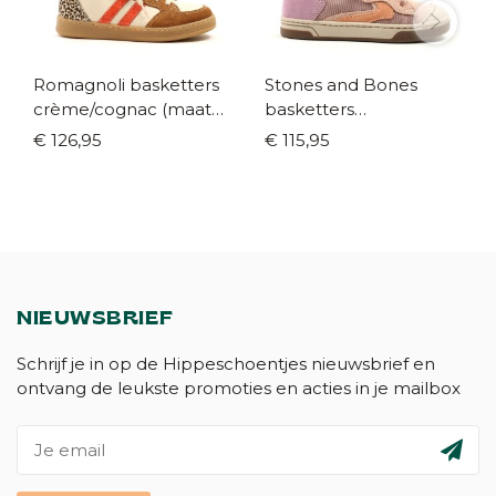
Romagnoli basketters
Stones and Bones
crème/cognac (maat
basketters
30-40)
oudroze/paars (maat
€ 126,95
€ 115,95
25-34)
NIEUWSBRIEF
Schrijf je in op de Hippeschoentjes nieuwsbrief en
ontvang de leukste promoties en acties in je mailbox