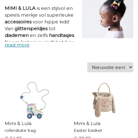
MIMI & LULA
is een stijlvol en
speels merkje vol superleuke
accessoires
voor hippe kids!
Van
glitterspeldjes
tot
diademen
en zelfs
handtasjes
.
Noem het en je vindt het hier
in de aller-allerleukste
uitvoering!! Super leuk als
cadeautje, maar ook
gewoonweg onweerstaanbaar
mooi!
Mimi & Lula
Mimi & Lula
rollerskate bag
Easter basket