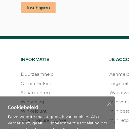
Inschrijven
INFORMATIE
JE ACC
Duurzaamheid
Aanmel
Onze merken
Registrat
Spaarpunten
Wachtwo
Wie zijn wij
Mijn verla
Cookiebeleid
Winkelpunt
Mijn bes
Deze website maakt gebruik van cookies. Als u
Openingsuren winkel
Mijn reto
verder surft, geeft u Hippeschoentjes toelating om