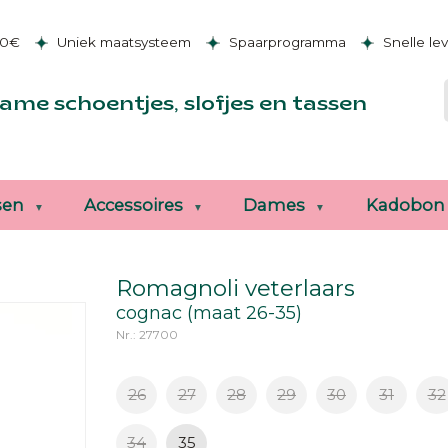
50€
Uniek maatsysteem
Spaarprogramma
Snelle le
ame schoentjes, slofjes en tassen
sen
Accessoires
Dames
Kadobon
Romagnoli veterlaars
cognac (maat 26-35)
Nr.: 27700
26
27
28
29
30
31
32
34
35