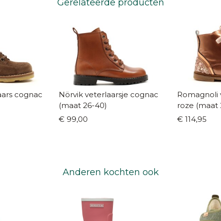
Gerelateerde producten
aars cognac
Nörvik veterlaarsje cognac
Romagnoli v
(maat 26-40)
roze (maat 
€ 99,00
€ 114,95
Anderen kochten ook