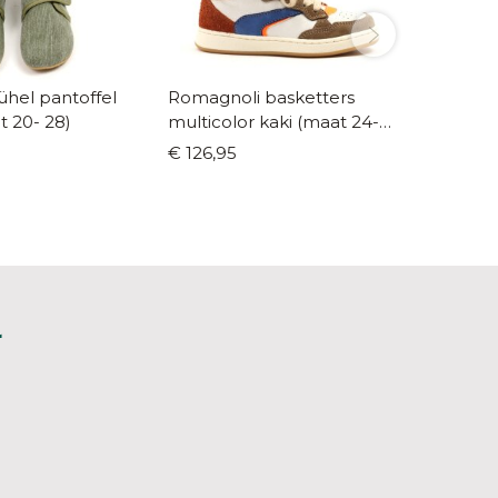
bühel pantoffel
Romagnoli basketters
Beberli
 20- 28)
multicolor kaki (maat 24-
paars g
35)
€ 126,95
€ 99,9
L