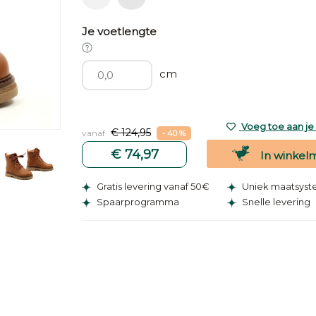
Je voetlengte
cm
Voeg toe aan je v
€ 124,95
vanaf
- 40 %
€ 74,97
In winkel
Gratis levering vanaf 50€
Uniek maatsys
Spaarprogramma
Snelle levering