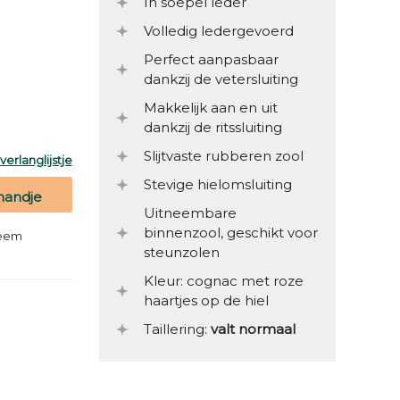
In soepel leder
Volledig ledergevoerd
Perfect aanpasbaar
dankzij de vetersluiting
Makkelijk aan en uit
dankzij de ritssluiting
Slijtvaste rubberen zool
erlanglijstje
Stevige hielomsluiting
mandje
Uitneembare
binnenzool, geschikt voor
teem
steunzolen
Kleur: cognac met roze
haartjes op de hiel
Taillering:
valt normaal