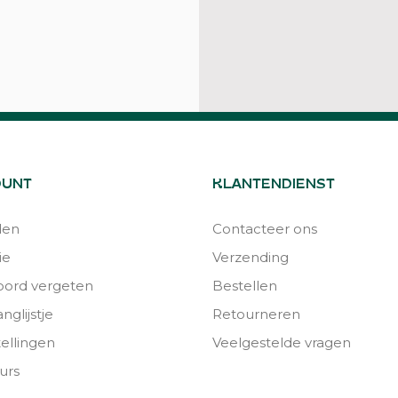
OUNT
KLANTENDIENST
den
Contacteer ons
ie
Verzending
ord vergeten
Bestellen
nglijstje
Retourneren
tellingen
Veelgestelde vragen
urs