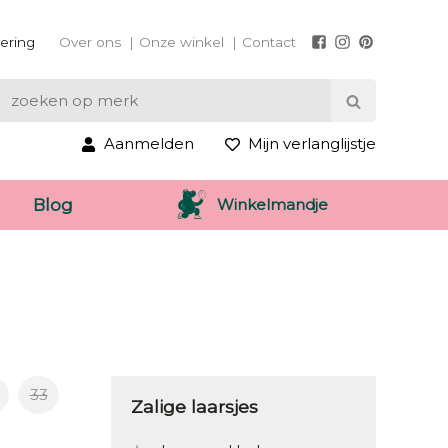
vering
Over ons
Onze winkel
Contact
Aanmelden
Mijn verlanglijstje
Winkelmandje
Blog
33
Zalige laarsjes