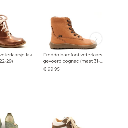
eterlaarsje lak
Froddo barefoot veterlaars
Romagnol
22-29)
gevoerd cognac (maat 31-
roze (m
40)
€ 99,95
€ 116,9