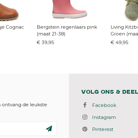
gnac
Bergstein regenlaars pink
Living Kitz
(maat 21-38)
Groen (maat
€ 39,95
€ 49,95
VOLG ONS & DEE
n ontvang de leukste
Facebook
Instagram
Pinterest