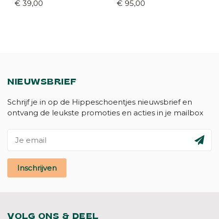
35)
€ 39,00
€ 95,00
NIEUWSBRIEF
Schrijf je in op de Hippeschoentjes nieuwsbrief en
ontvang de leukste promoties en acties in je mailbox
Inschrijven
VOLG ONS & DEEL