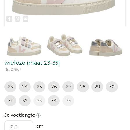
Facebook
Pinterest
Email
wit/roze (maat 23-35)
Nr.: 27967
23
24
25
26
27
28
29
30
31
32
33
34
35
Je voetlengte
cm