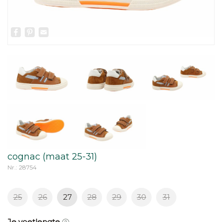
Facebook
Pinterest
Email
cognac (maat 25-31)
Nr.: 28754
25
26
27
28
29
30
31
Je voetlengte