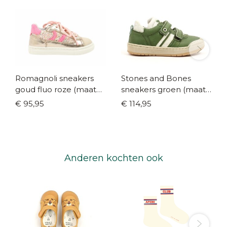
Romagnoli sneakers
Stones and Bones
goud fluo roze (maat
sneakers groen (maat
21-29)
25-36)
€ 95,95
€ 114,95
Anderen kochten ook