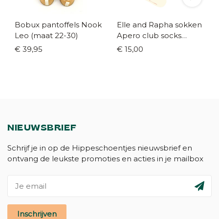
Bobux pantoffels Nook
Elle and Rapha sokken
Leo (maat 22-30)
Apero club socks
(maat 19/22-37/41)
€ 39,95
€ 15,00
NIEUWSBRIEF
Schrijf je in op de Hippeschoentjes nieuwsbrief en
ontvang de leukste promoties en acties in je mailbox
Inschrijven